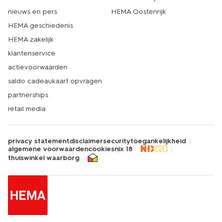
nieuws en pers
HEMA Oostenrijk
HEMA geschiedenis
HEMA zakelijk
klantenservice
actievoorwaarden
saldo cadeaukaart opvragen
partnerships
retail media
privacy statement
disclaimer
security
toegankelijkheid
algemene voorwaarden
cookies
nix 18
thuiswinkel waarborg