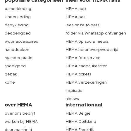
populaire categorieën
meer voor HEMA fans
dameskleding
HEMA app
kinderkleding
HEMA pas
babykleding
lees onze folders
beddengoed
folder via Whatsapp ontvangen
woonaccessoires
HEMA op social media
handdoeken
HEMA herontwerpwedstrijd
raamdecoratie
HEMA fotoservice
speelgoed
HEMA cadeaukaarten
gebak
HEMA tickets
koffie
HEMA verzekeringen
inspiratie
nieuws
over HEMA
internationaal
over ons bedrijf
HEMA België
werken bij HEMA
HEMA Duitsland
duurzaamheid
HEMA Frankrijk