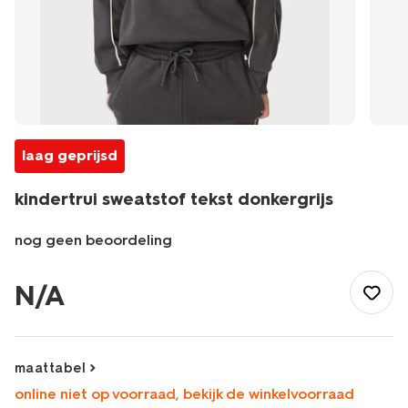
laag geprijsd
kindertrui sweatstof tekst donkergrijs
nog geen beoordeling
/kind/jongenskleding/truien/kindertrui-
sweatstof-
N/A
tekst-
donkergrijs-
30710911DARKGREY.html
maattabel
online niet op voorraad, bekijk de winkelvoorraad