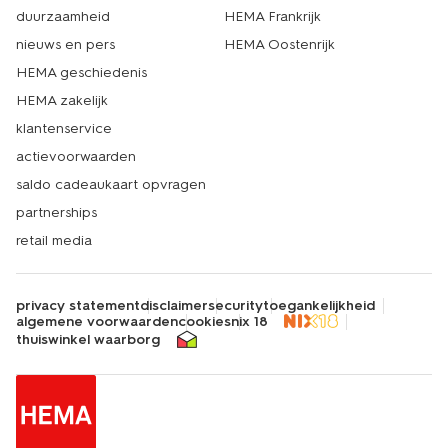
duurzaamheid
HEMA Frankrijk
nieuws en pers
HEMA Oostenrijk
HEMA geschiedenis
HEMA zakelijk
klantenservice
actievoorwaarden
saldo cadeaukaart opvragen
partnerships
retail media
privacy statement
disclaimer
security
toegankelijkheid
algemene voorwaarden
cookies
nix 18
thuiswinkel waarborg