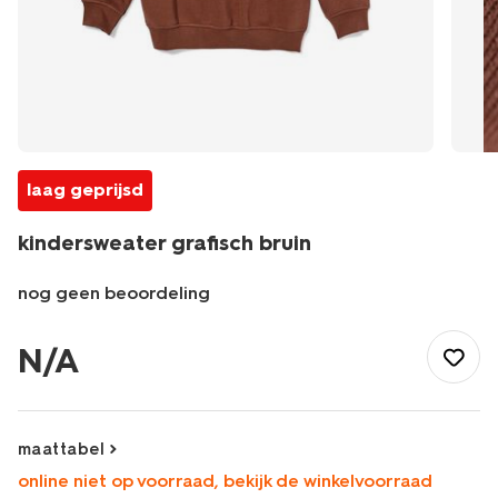
laag geprijsd
kindersweater grafisch bruin
nog geen beoordeling
/kind/jongenskleding/truien/sweaters/kindersweater-
grafisch-
N/A
bruin-
30707003BROWN.html
maattabel
online niet op voorraad, bekijk de winkelvoorraad