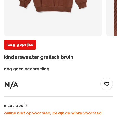
laag geprijsd
kindersweater grafisch bruin
nog geen beoordeling
/kind/jongenskleding/truien/sweaters/kindersweater-
grafisch-
N/A
bruin-
30707003BROWN.html
maattabel
online niet op voorraad, bekijk de winkelvoorraad