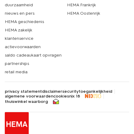
duurzaamheid
HEMA Frankrijk
nieuws en pers
HEMA Oostenrijk
HEMA geschiedenis
HEMA zakelijk
klantenservice
actievoorwaarden
saldo cadeaukaart opvragen
partnerships
retail media
privacy statement
disclaimer
security
toegankelijkheid
algemene voorwaarden
cookies
nix 18
thuiswinkel waarborg