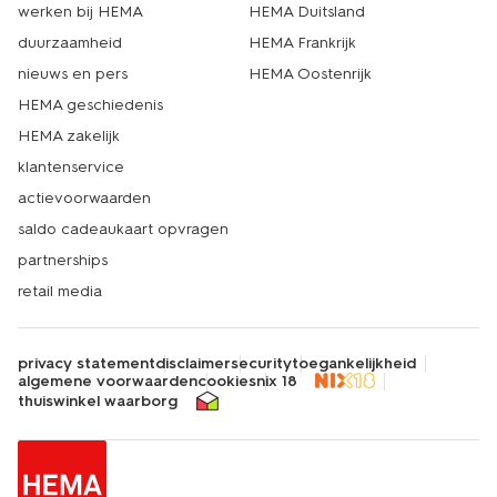
werken bij HEMA
HEMA Duitsland
duurzaamheid
HEMA Frankrijk
nieuws en pers
HEMA Oostenrijk
HEMA geschiedenis
HEMA zakelijk
klantenservice
actievoorwaarden
saldo cadeaukaart opvragen
partnerships
retail media
privacy statement
disclaimer
security
toegankelijkheid
algemene voorwaarden
cookies
nix 18
thuiswinkel waarborg