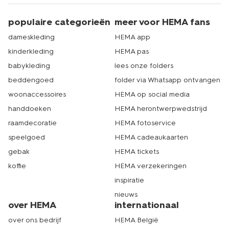
populaire categorieën
meer voor HEMA fans
dameskleding
HEMA app
kinderkleding
HEMA pas
babykleding
lees onze folders
beddengoed
folder via Whatsapp ontvangen
woonaccessoires
HEMA op social media
handdoeken
HEMA herontwerpwedstrijd
raamdecoratie
HEMA fotoservice
speelgoed
HEMA cadeaukaarten
gebak
HEMA tickets
koffie
HEMA verzekeringen
inspiratie
nieuws
over HEMA
internationaal
over ons bedrijf
HEMA België