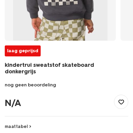
laag geprijsd
kindertrui sweatstof skateboard
donkergrijs
nog geen beoordeling
/kind/jongenskleding/truien/sweaters/kindertrui-
sweatstof-
N/A
skateboard-
donkergrijs-
30712403DARKGREY.html
maattabel