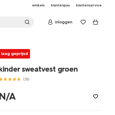
winkels
klantenpas
klantenservice
inloggen
laag geprijsd
kinder sweatvest groen
(31)
/kind/jongenskleding/vesten/kinder-
sweatvest-
N/A
groen-
30704608GREEN.html