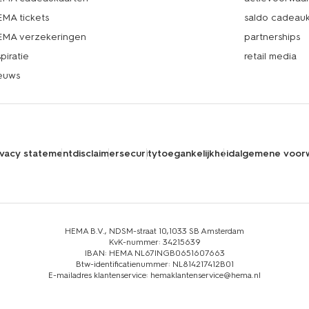
MA tickets
saldo cadeau
MA verzekeringen
partnerships
spiratie
retail media
euws
ivacy statement
disclaimer
security
toegankelijkheid
algemene voor
HEMA B.V., NDSM-straat 10,1033 SB Amsterdam
KvK-nummer: 34215639
IBAN: HEMA NL67INGB0651607663
Btw-identificatienummer: NL814217412B01
E-mailadres klantenservice: hemaklantenservice@hema.nl