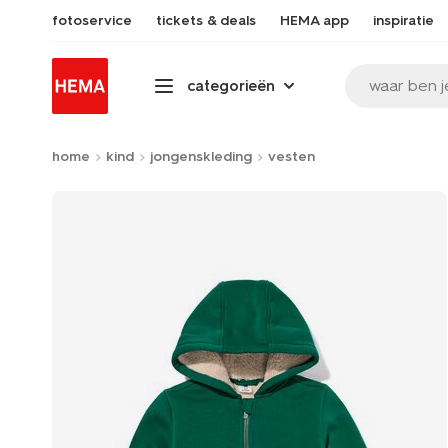
fotoservice
tickets & deals
HEMA app
inspiratie
waar ben j
categorieën
home
kind
jongenskleding
vesten