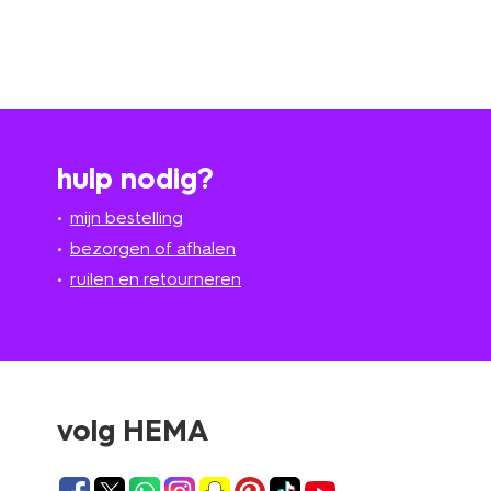
hulp nodig?
mijn bestelling
bezorgen of afhalen
ruilen en retourneren
volg HEMA