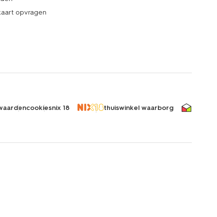
kaart opvragen
waarden
cookies
nix 18
thuiswinkel waarborg