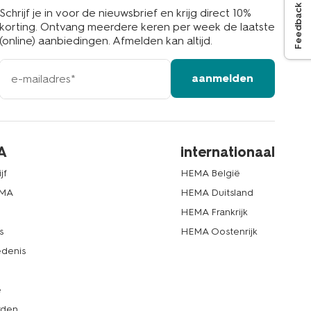
Feedback
Schrijf je in voor de nieuwsbrief en krijg direct 10%
korting. Ontvang meerdere keren per week de laatste
(online) aanbiedingen. Afmelden kan altijd.
e-
aanmelden
mailadres
A
internationaal
jf
HEMA België
EMA
HEMA Duitsland
d
HEMA Frankrijk
s
HEMA Oostenrijk
denis
e
rden