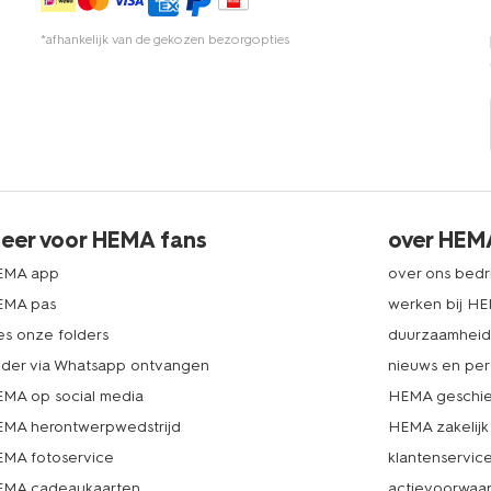
*afhankelijk van de gekozen bezorgopties
eer voor HEMA fans
over HEM
EMA app
over ons bedri
EMA pas
werken bij H
es onze folders
duurzaamhei
lder via Whatsapp ontvangen
nieuws en per
MA op social media
HEMA geschie
MA herontwerpwedstrijd
HEMA zakelijk
MA fotoservice
klantenservic
MA cadeaukaarten
actievoorwaa