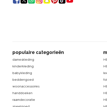
populaire categorieën
m
dameskleding
H
kinderkleding
H
babykleding
le
beddengoed
fo
woonaccessoires
HE
handdoeken
HE
raamdecoratie
HE
speelgoed
HE