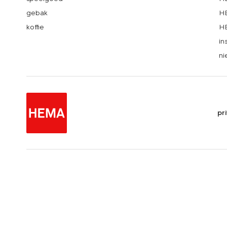
gebak
HE
koffie
HE
in
ni
pr