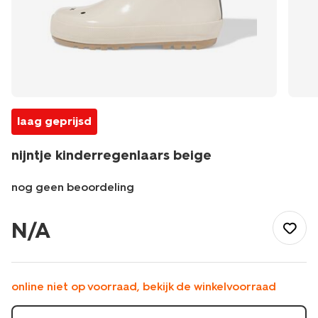
laag geprijsd
nijntje kinderregenlaars beige
nog geen beoordeling
/kind/kinderkleding/regenkleding/regenlaarzen/nijntje-
kinderregenlaars-
N/A
beige-
18440330BEIGE.html
online niet op voorraad, bekijk de winkelvoorraad