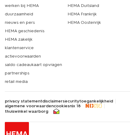
werken bij HEMA
HEMA Duitsland
duurzaamheid
HEMA Frankrijk
nieuws en pers
HEMA Oostenrijk
HEMA geschiedenis
HEMA zakelijk
klantenservice
actievoorwaarden
saldo cadeaukaart opvragen
partnerships
retail media
privacy statement
disclaimer
security
toegankelijkheid
algemene voorwaarden
cookies
nix 18
thuiswinkel waarborg