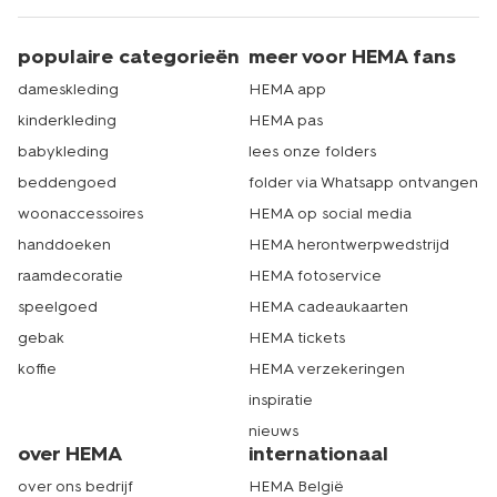
populaire categorieën
meer voor HEMA fans
dameskleding
HEMA app
kinderkleding
HEMA pas
babykleding
lees onze folders
beddengoed
folder via Whatsapp ontvangen
woonaccessoires
HEMA op social media
handdoeken
HEMA herontwerpwedstrijd
raamdecoratie
HEMA fotoservice
speelgoed
HEMA cadeaukaarten
gebak
HEMA tickets
koffie
HEMA verzekeringen
inspiratie
nieuws
over HEMA
internationaal
over ons bedrijf
HEMA België