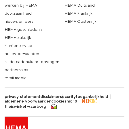
werken bij HEMA
HEMA Duitsland
duurzaamheid
HEMA Frankrijk
nieuws en pers
HEMA Oostenrijk
HEMA geschiedenis
HEMA zakelijk
klantenservice
actievoorwaarden
saldo cadeaukaart opvragen
partnerships
retail media
privacy statement
disclaimer
security
toegankelijkheid
algemene voorwaarden
cookies
nix 18
thuiswinkel waarborg