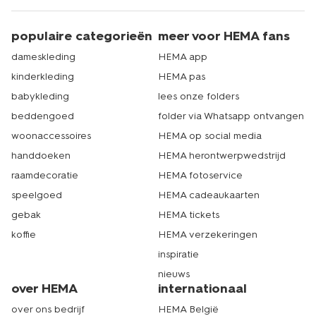
populaire categorieën
meer voor HEMA fans
dameskleding
HEMA app
kinderkleding
HEMA pas
babykleding
lees onze folders
beddengoed
folder via Whatsapp ontvangen
woonaccessoires
HEMA op social media
handdoeken
HEMA herontwerpwedstrijd
raamdecoratie
HEMA fotoservice
speelgoed
HEMA cadeaukaarten
gebak
HEMA tickets
koffie
HEMA verzekeringen
inspiratie
nieuws
over HEMA
internationaal
over ons bedrijf
HEMA België