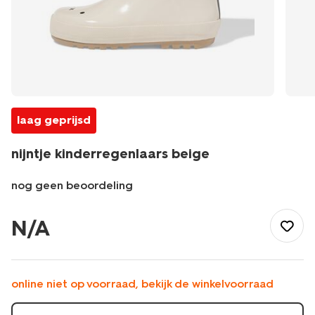
laag geprijsd
nijntje kinderregenlaars beige
nog geen beoordeling
/kind/kinderkleding/regenkleding/regenlaarzen/nijntje-
kinderregenlaars-
N/A
beige-
18440330BEIGE.html
online niet op voorraad, bekijk de winkelvoorraad