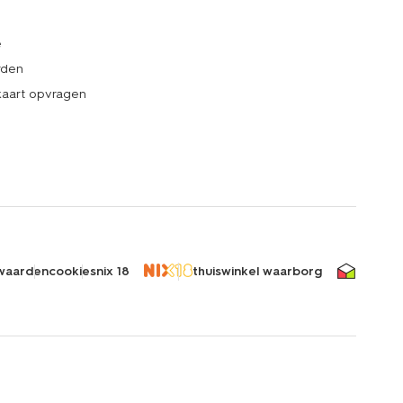
e
rden
kaart opvragen
waarden
cookies
nix 18
thuiswinkel waarborg