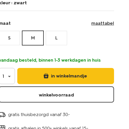
kleur :
zwart
maat
maattabel
S
M
L
vandaag besteld, binnen 1-3 werkdagen in huis
in winkelmandje
1
winkelvoorraad
gratis thuisbezorgd vanaf 30.-
gratis afhalen in 500+ winkels vanaf 15.-