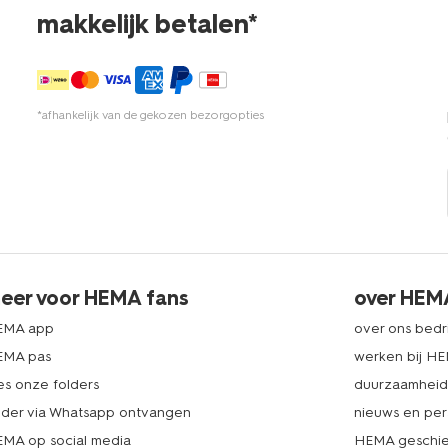
makkelijk betalen*
*afhankelijk van de gekozen bezorgopties
eer voor HEMA fans
over HEM
EMA app
over ons bedri
EMA pas
werken bij H
es onze folders
duurzaamhei
lder via Whatsapp ontvangen
nieuws en per
MA op social media
HEMA geschie