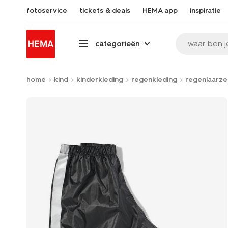
fotoservice
tickets & deals
HEMA app
inspiratie
waar ben j
categorieën
home
kind
kinderkleding
regenkleding
regenlaarze