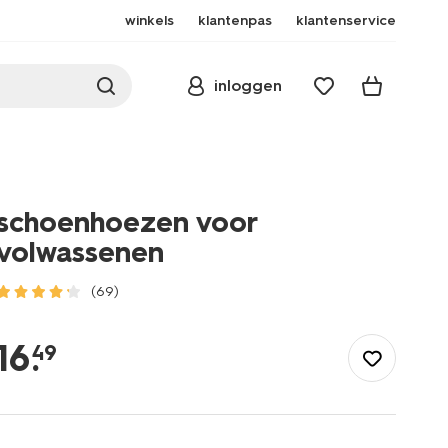
winkels
klantenpas
klantenservice
inloggen
schoenhoezen voor
volwassenen
(69)
/kind/kinderkleding/regenkleding/regenlaarzen/schoenhoezen-
voor-
16
.
49
volwassenen-
34440082.html