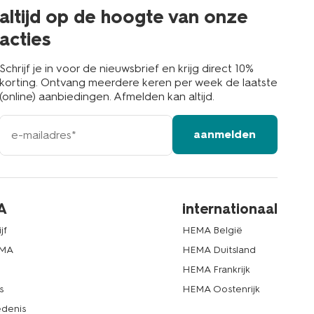
buurt
altijd op de hoogte van onze
acties
Schrijf je in voor de nieuwsbrief en krijg direct 10%
korting. Ontvang meerdere keren per week de laatste
(online) aanbiedingen. Afmelden kan altijd.
e-
aanmelden
mailadres
A
internationaal
jf
HEMA België
EMA
HEMA Duitsland
d
HEMA Frankrijk
s
HEMA Oostenrijk
denis