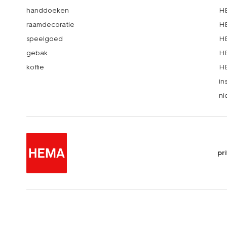
handdoeken
HE
raamdecoratie
HE
speelgoed
HE
gebak
HE
koffie
HE
in
ni
pr