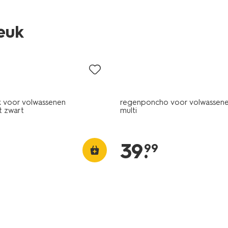
leuk
 voor volwassenen
regenponcho voor volwassene
t zwart
multi
39
.
99