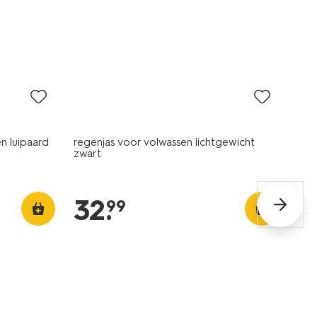
n luipaard
regenjas voor volwassen lichtgewicht
zwart
32
.
99