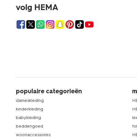
volg HEMA
populaire categorieën
m
dameskleding
H
kinderkleding
H
babykleding
le
beddengoed
fo
woonaccessoires
HE