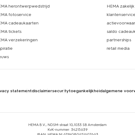
MA herontwerpwedstrijd
HEMA zakelijk
MA fotoservice
klantenservic
MA cadeaukaarten
actievoorwaa
MA tickets
saldo cadeau
MA verzekeringen
partnerships
spiratie
retail media
euws
ivacy statement
disclaimer
security
toegankelijkheid
algemene voor
HEMA B.V., NDSM-straat 10,1033 SB Amsterdam
KvK-nummer: 34215639
IBAN: HEMA NL67INGB0651607663