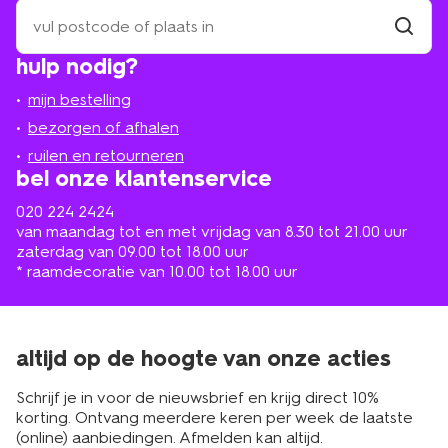
zoek
een
winkel
vind
hulp nodig?
winkel
bij
jou
mijn bestelling
in
de
bezorgen of afhalen
buurt
ruilen en retourneren
bel onze klantenservice
020 224 2424
van maandag tot en met vrijdag van 8.30 tot 21.00 uur
zaterdag van 09.00 tot 18.00 uur
* raamdecoratie van 10.00 tot 18.00 uur
altijd op de hoogte van onze acties
Schrijf je in voor de nieuwsbrief en krijg direct 10%
korting. Ontvang meerdere keren per week de laatste
(online) aanbiedingen. Afmelden kan altijd.