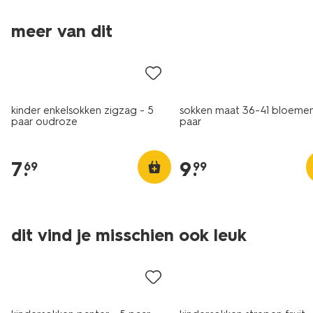
meer van dit
5 paar
kinder enkelsokken zigzag - 5
sokken maat 36-41 bloemen
paar oudroze
paar
7
.
9
.
69
99
5 paar
5 paar
dit vind je misschien ook leuk
sale
sale