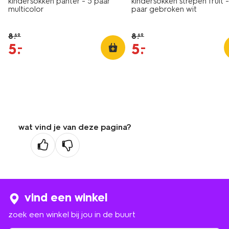
kindersokken panter - 5 paar
kindersokken strepen fruit -
multicolor
paar gebroken wit
8
.
8
.
69
69
5
.
5
.
–
–
wat vind je van deze pagina?
vind een winkel
zoek een winkel bij jou in de buurt