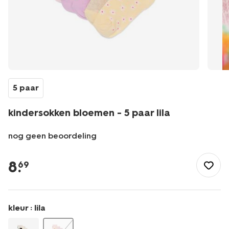
5 paar
kindersokken bloemen - 5 paar lila
nog geen beoordeling
/kind/kinderkleding/sokken/kindersokken-
bloemen-
8
.
69
-
-5-
paar-
lila-
kleur :
lila
4320740LILAC.html