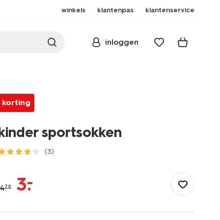
winkels
klantenpas
klantenservice
inloggen
korting
kinder sportsokken
(3)
/kind/kinderkleding/sportkleding/kinder-
sportsokken-
–
3
.
-30660004.html
4
.
79