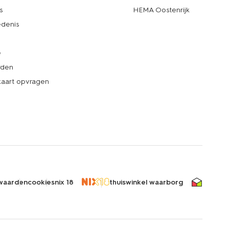
s
HEMA Oostenrijk
denis
e
rden
kaart opvragen
waarden
cookies
nix 18
thuiswinkel waarborg