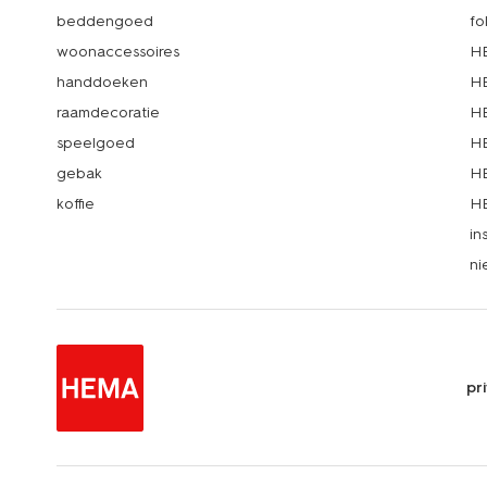
beddengoed
fo
woonaccessoires
HE
handdoeken
HE
raamdecoratie
HE
speelgoed
HE
gebak
HE
koffie
HE
in
ni
pr