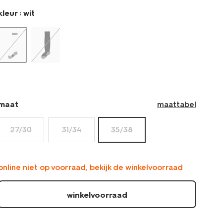
kleur :
wit
maat
maattabel
27/30
31/34
35/38
online niet op voorraad, bekijk de winkelvoorraad
winkelvoorraad