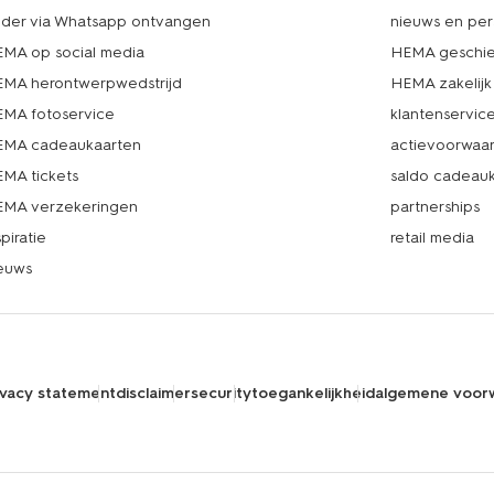
lder via Whatsapp ontvangen
nieuws en per
MA op social media
HEMA geschie
MA herontwerpwedstrijd
HEMA zakelijk
MA fotoservice
klantenservic
MA cadeaukaarten
actievoorwaa
MA tickets
saldo cadeau
MA verzekeringen
partnerships
spiratie
retail media
euws
ivacy statement
disclaimer
security
toegankelijkheid
algemene voor