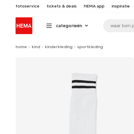
fotoservice
tickets & deals
HEMA app
inspiratie
waar ben j
categorieën
home
kind
kinderkleding
sportkleding