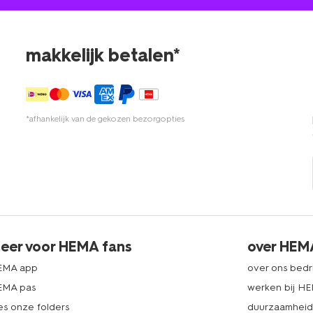
makkelijk betalen*
*afhankelijk van de gekozen bezorgopties
eer voor HEMA fans
over HEM
EMA app
over ons bedri
EMA pas
werken bij H
es onze folders
duurzaamhei