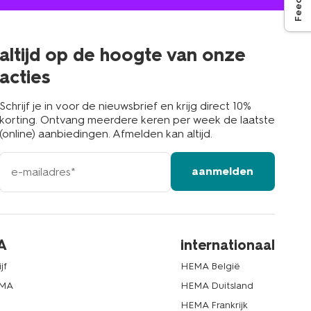
jou
in
de
buurt
altijd op de hoogte van onze
acties
Schrijf je in voor de nieuwsbrief en krijg direct 10%
korting. Ontvang meerdere keren per week de laatste
(online) aanbiedingen. Afmelden kan altijd.
e-
aanmelden
mailadres
A
internationaal
jf
HEMA België
EMA
HEMA Duitsland
d
HEMA Frankrijk