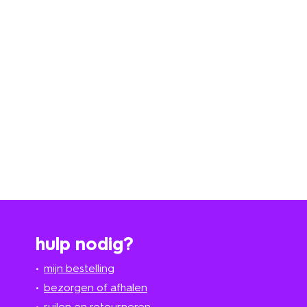
hulp nodig?
mijn bestelling
bezorgen of afhalen
ruilen en retourneren