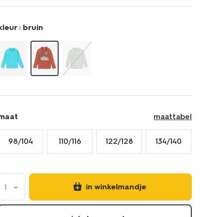
bruin-
22260520BROWN.html
kleur :
bruin
maat
maattabel
98/104
110/116
122/128
134/140
in winkelmandje
1