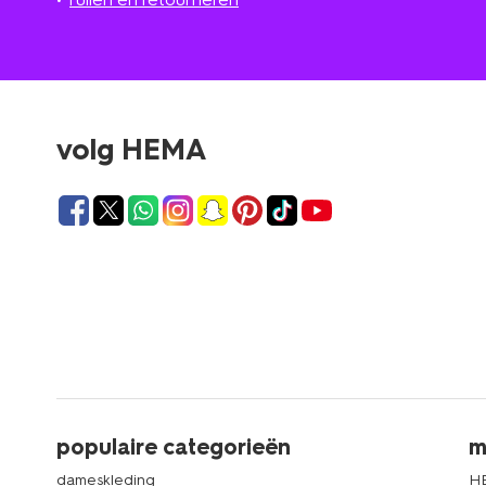
volg HEMA
populaire categorieën
m
dameskleding
H