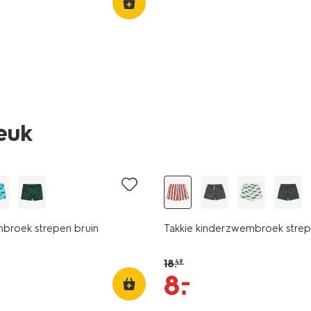
leuk
sale
broek strepen bruin
Takkie kinderzwembroek strep
18
.
49
–
8
.