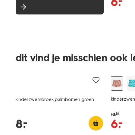
–
6
.
dit vind je misschien ook 
laag geprijsd
sale
kinderzwem
kinderzwembroek palmbomen groen
12
.
29
–
–
8
.
6
.