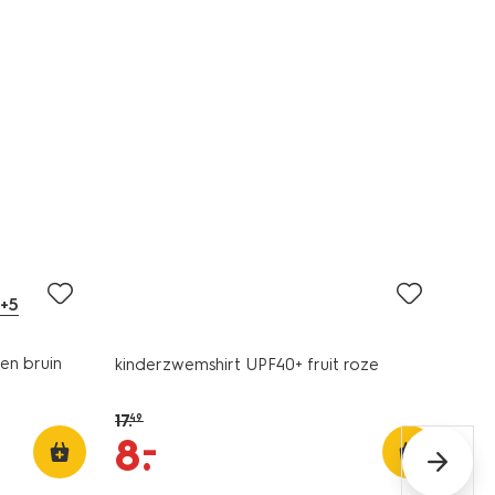
sale
+5
en bruin
kinderzwemshirt UPF40+ fruit roze
17
.
49
–
8
.