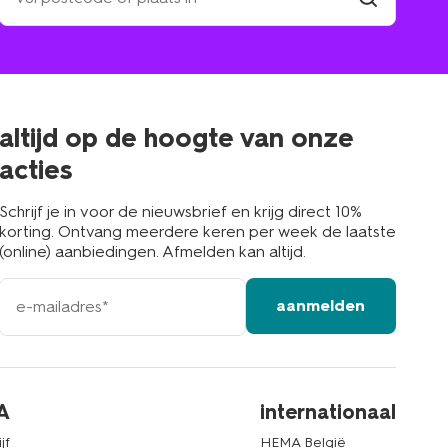
winkel
vind
winkel
bij
jou
in
de
buurt
altijd op de hoogte van onze
acties
Schrijf je in voor de nieuwsbrief en krijg direct 10%
korting. Ontvang meerdere keren per week de laatste
(online) aanbiedingen. Afmelden kan altijd.
e-
aanmelden
mailadres
A
internationaal
jf
HEMA België