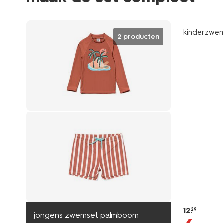
sale
kinderzwem
2 producten
12
.
29
jongens zwemset palmboom