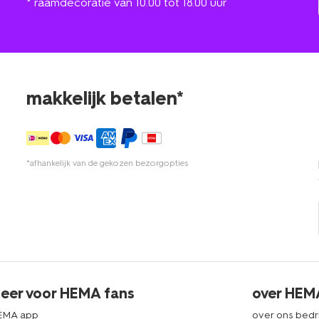
* raamdecoratie van 10.00 tot 18.00 uur
makkelijk betalen*
*afhankelijk van de gekozen bezorgopties
eer voor HEMA fans
over HEM
EMA app
over ons bedri