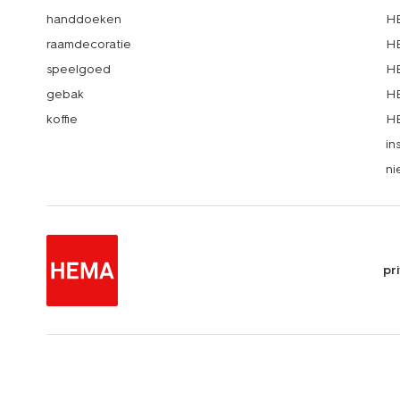
handdoeken
HE
raamdecoratie
HE
speelgoed
HE
gebak
HE
koffie
HE
in
ni
pr