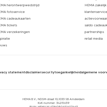
MA herontwerpwedstrijd
HEMA zakelijk
MA fotoservice
klantenservic
MA cadeaukaarten
actievoorwaa
MA tickets
saldo cadeau
MA verzekeringen
partnerships
spiratie
retail media
euws
ivacy statement
disclaimer
security
toegankelijkheid
algemene voor
HEMA B.V., NDSM-straat 10,1033 SB Amsterdam
KvK-nummer: 34215639
IBAN: HEMA NL67INGB0651607663