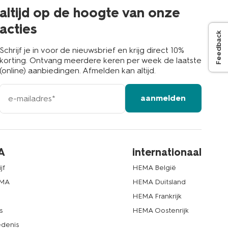
buurt
altijd op de hoogte van onze
acties
Feedback
Schrijf je in voor de nieuwsbrief en krijg direct 10%
korting. Ontvang meerdere keren per week de laatste
(online) aanbiedingen. Afmelden kan altijd.
e-
aanmelden
mailadres
A
internationaal
jf
HEMA België
EMA
HEMA Duitsland
d
HEMA Frankrijk
s
HEMA Oostenrijk
denis