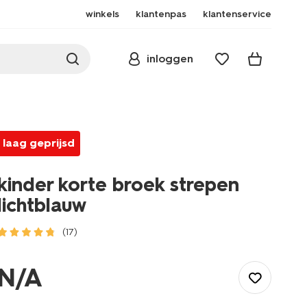
winkels
klantenpas
klantenservice
inloggen
laag geprijsd
kinder korte broek strepen
lichtblauw
(17)
/kind/meisjeskleding/broeken/shorts/kinder-
korte-
N/A
broek-
strepen-