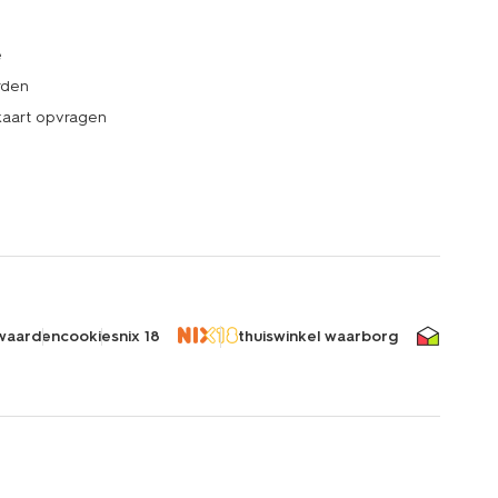
e
rden
kaart opvragen
waarden
cookies
nix 18
thuiswinkel waarborg