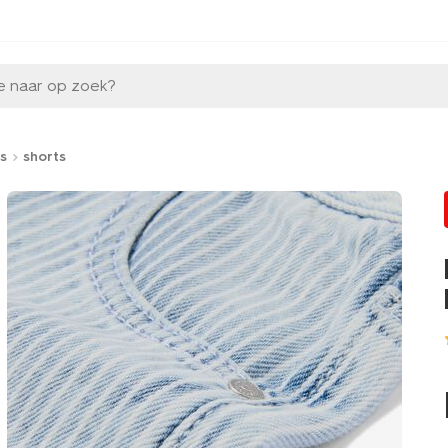
e naar op zoek?
s
shorts