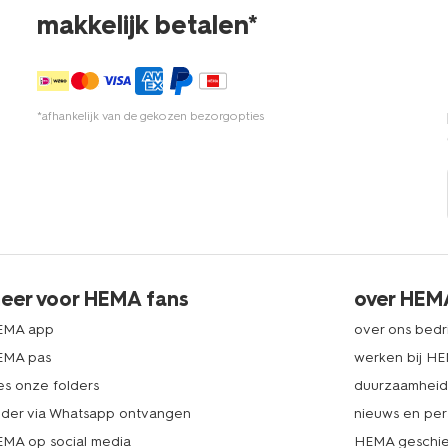
makkelijk betalen*
*afhankelijk van de gekozen bezorgopties
eer voor HEMA fans
over HEM
EMA app
over ons bedri
EMA pas
werken bij H
es onze folders
duurzaamhei
lder via Whatsapp ontvangen
nieuws en per
MA op social media
HEMA geschie