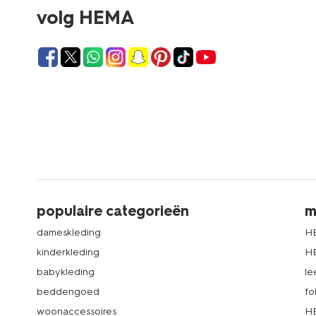
volg HEMA
populaire categorieën
m
dameskleding
H
kinderkleding
H
babykleding
le
beddengoed
fo
woonaccessoires
HE