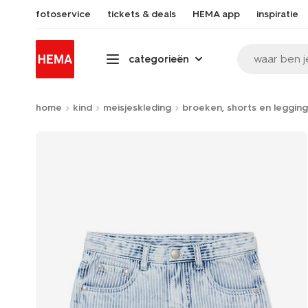
fotoservice
tickets & deals
HEMA app
inspiratie
waar ben j
categorieën
home
kind
meisjeskleding
broeken, shorts en legging