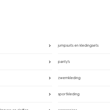
jumpsuits en kledingsets
panty's
d
zwemkleding
sportkleding