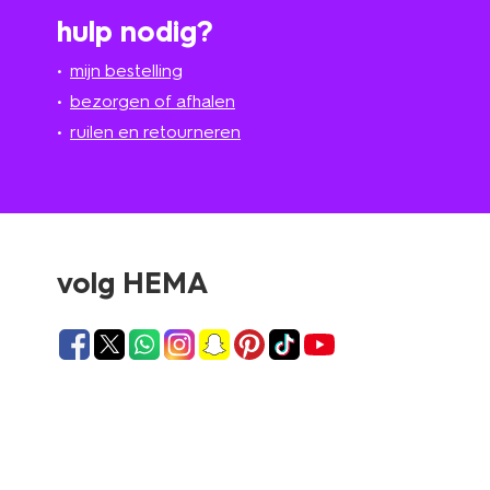
hulp nodig?
mijn bestelling
bezorgen of afhalen
ruilen en retourneren
volg HEMA