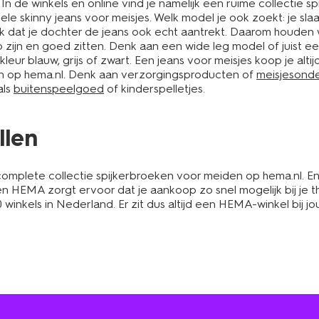
 de winkels en online vind je namelijk een ruime collectie spi
ele skinny jeans voor meisjes. Welk model je ook zoekt: je sl
k dat je dochter de jeans ook echt aantrekt. Daarom houden w
zijn en goed zitten. Denk aan een wide leg model of juist een
de kleur blauw, grijs of zwart. Een jeans voor meisjes koop je al
en op hema.nl. Denk aan verzorgingsproducten of
meisjesond
als
buitenspeelgoed
of kinderspelletjes.
llen
mplete collectie spijkerbroeken voor meiden op hema.nl. En al
en HEMA zorgt ervoor dat je aankoop zo snel mogelijk bij je
kels in Nederland. Er zit dus altijd een HEMA-winkel bij jou