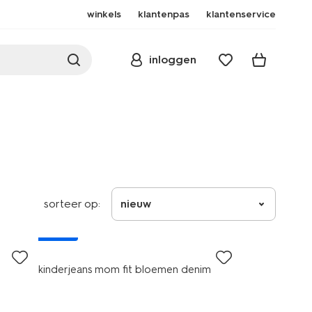
winkels
klantenpas
klantenservice
inloggen
sorteer op:
nieuw
nieuw
kinderjeans mom fit bloemen denim