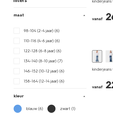
filters
kinderjean
2
maat
vanaf
98-104 (2-4 jaar)
(6)
110-116 (4-6 jaar)
(6)
122-128 (6-8 jaar)
(6)
134-140 (8-10 jaar)
(7)
kinderjeans 
146-152 (10-12 jaar)
(6)
158-164 (12-14 jaar)
(6)
2
vanaf
kleur
blauw
(6)
zwart
(1)