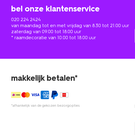
bel onze klantenservice
020 224 2424
van maandag tot en met vrijdag van 8.30 tot 21.00 uur
zaterdag van 09.00 tot 18.00 uur
* raamdecoratie van 10.00 tot 18.00 uur
makkelijk betalen*
*afhankelijk van de gekozen bezorgopties