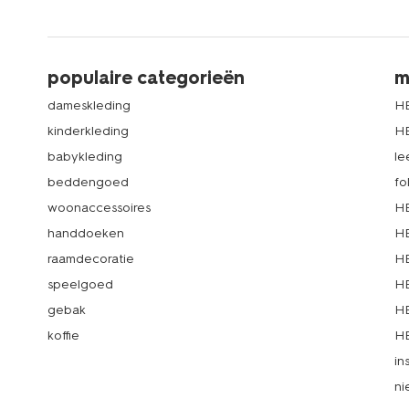
populaire categorieën
m
dameskleding
H
kinderkleding
H
babykleding
le
beddengoed
fo
woonaccessoires
HE
handdoeken
HE
raamdecoratie
HE
speelgoed
HE
gebak
HE
koffie
HE
in
ni