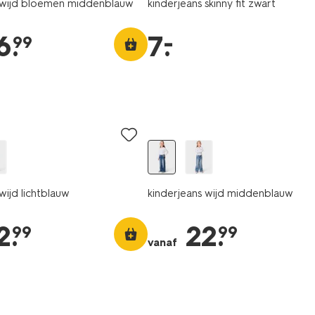
s wijd bloemen middenblauw
kinderjeans skinny fit zwart
–
6
.
7
.
99
wijd lichtblauw
kinderjeans wijd middenblauw
2
.
22
.
99
99
vanaf