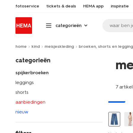
fotoservice
tickets & deals
HEMA app
inspiratie
waar ben j
categorieën
home
kind
meisjeskleding
broeken, shorts en legging
categorieën
me
spijkerbroeken
leggings
7 artike
shorts
nieuw
aanbiedingen
nieuw