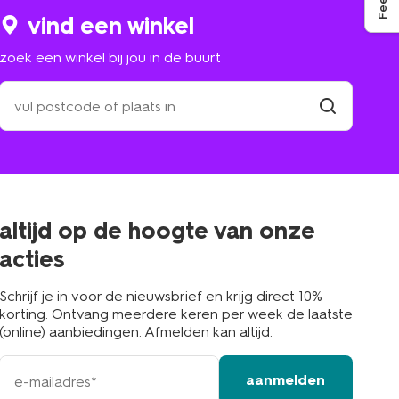
vind een winkel
zoek een winkel bij jou in de buurt
zoek
een
winkel
vind
winkel
bij
jou
in
de
buurt
altijd op de hoogte van onze
acties
Schrijf je in voor de nieuwsbrief en krijg direct 10%
korting. Ontvang meerdere keren per week de laatste
(online) aanbiedingen. Afmelden kan altijd.
e-
aanmelden
mailadres