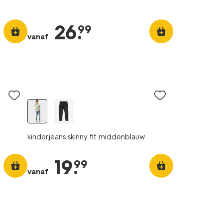
26
.
99
vanaf
kinderjeans skinny fit middenblauw
19
.
99
vanaf