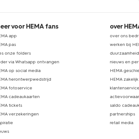
eer voor HEMA fans
over HEM
EMA app
over ons bedri
EMA pas
werken bij H
es onze folders
duurzaamhei
lder via Whatsapp ontvangen
nieuws en per
MA op social media
HEMA geschie
MA herontwerpwedstrijd
HEMA zakelijk
MA fotoservice
klantenservic
MA cadeaukaarten
actievoorwaa
MA tickets
saldo cadeau
MA verzekeringen
partnerships
spiratie
retail media
euws