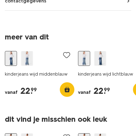
contactgegevens
meer van dit
kinderjeans wijd middenblauw
kinderjeans wijd lichtblauw
22
.
22
.
99
99
vanaf
vanaf
dit vind je misschien ook leuk
nieuw
nieuw