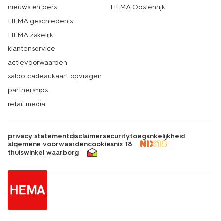
nieuws en pers
HEMA Oostenrijk
HEMA geschiedenis
HEMA zakelijk
klantenservice
actievoorwaarden
saldo cadeaukaart opvragen
partnerships
retail media
privacy statement
disclaimer
security
toegankelijkheid
algemene voorwaarden
cookies
nix 18
thuiswinkel waarborg