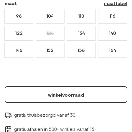
maat
maattabel
98
104
110
116
122
128
134
140
146
152
158
164
winkelvoorraad
gratis thuisbezorgd vanaf 30.-
gratis afhalen in 500+ winkels vanaf 15.-