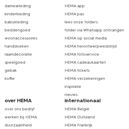
dameskleding
HEMA app
kinderkleding
HEMA pas
babykleding
lees onze folders
beddengoed
folder via Whatsapp ontvangen
woonaccessoires
HEMA op social media
handdoeken
HEMA herontwerpwedstrijd
raamdecoratie
HEMA fotoservice
speelgoed
HEMA cadeaukaarten
gebak
HEMA tickets
koffie
HEMA verzekeringen
inspiratie
nieuws
over HEMA
internationaal
over ons bedrijf
HEMA België
werken bij HEMA
HEMA Duitsland
duurzaamheid
HEMA Frankrijk