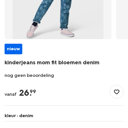
nieuw
kinderjeans mom fit bloemen denim
nog geen beoordeling
/kind/meisjeskleding/broeken/spijkerbroek/kinderjeans-
mom-
26
.
99
vanaf
fit-
bloemen-
denim-
30871615DENIM.html
kleur :
denim