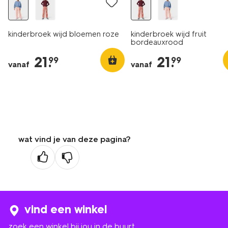
kinderbroek wijd bloemen roze
kinderbroek wijd fruit
bordeauxrood
21
.
21
.
99
99
vanaf
vanaf
wat vind je van deze pagina?
vind een winkel
zoek een winkel bij jou in de buurt