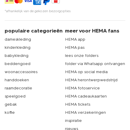
*afhankelijk van de gekozen bezorgopties
populaire categorieën
meer voor HEMA fans
dameskleding
HEMA app
kinderkleding
HEMA pas
babykleding
lees onze folders
beddengoed
folder via Whatsapp ontvangen
woonaccessoires
HEMA op social media
handdoeken
HEMA herontwerpwedstrijd
raamdecoratie
HEMA fotoservice
speelgoed
HEMA cadeaukaarten
gebak
HEMA tickets
koffie
HEMA verzekeringen
inspiratie
nieuws