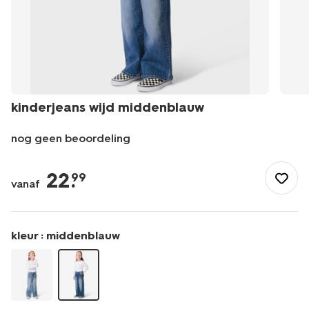
kinderjeans wijd middenblauw
nog geen beoordeling
/kind/meisjeskleding/broeken/spijkerbroek/kinderjeans-
wijd-
22
.
99
vanaf
middenblauw-
30838803MIDBLUE.html
kleur :
middenblauw