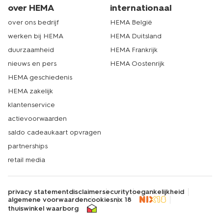
over HEMA
internationaal
over ons bedrijf
HEMA België
werken bij HEMA
HEMA Duitsland
duurzaamheid
HEMA Frankrijk
nieuws en pers
HEMA Oostenrijk
HEMA geschiedenis
HEMA zakelijk
klantenservice
actievoorwaarden
saldo cadeaukaart opvragen
partnerships
retail media
privacy statement
disclaimer
security
toegankelijkheid
algemene voorwaarden
cookies
nix 18
thuiswinkel waarborg