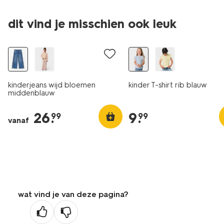
dit vind je misschien ook leuk
nieuw
nieuw
kinderjeans wijd bloemen
kinder T-shirt rib blauw
middenblauw
26
.
9
.
99
99
vanaf
wat vind je van deze pagina?