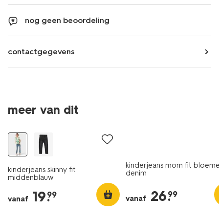
nog geen beoordeling
contactgegevens
meer van dit
nieuw
kinderjeans mom fit bloem
kinderjeans skinny fit
denim
middenblauw
26
.
19
.
99
99
vanaf
vanaf