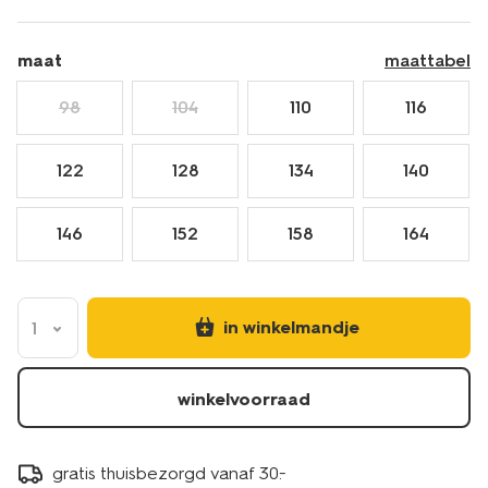
maat
maattabel
98
104
110
116
122
128
134
140
146
152
158
164
in winkelmandje
1
winkelvoorraad
gratis thuisbezorgd vanaf 30.-