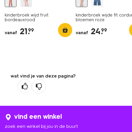
kinderbroek wijd fruit
kinderbroek wijde fit cordu
bordeauxrood
bloemen roze
21
.
24
.
99
99
vanaf
vanaf
wat vind je van deze pagina?
vind een winkel
zoek een winkel bij jou in de buurt