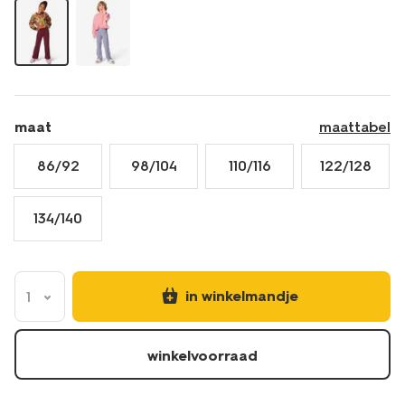
maat
maattabel
86/92
98/104
110/116
122/128
134/140
in winkelmandje
1
winkelvoorraad