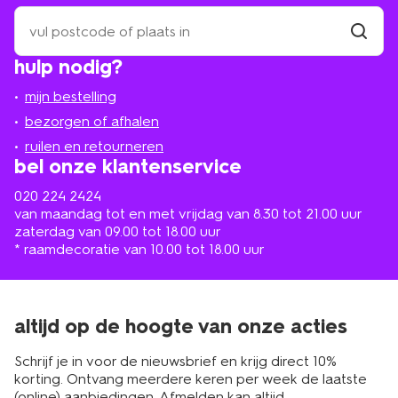
zoek
een
winkel
vind
hulp nodig?
winkel
bij
jou
mijn bestelling
in
de
bezorgen of afhalen
buurt
ruilen en retourneren
bel onze klantenservice
020 224 2424
van maandag tot en met vrijdag van 8.30 tot 21.00 uur
zaterdag van 09.00 tot 18.00 uur
* raamdecoratie van 10.00 tot 18.00 uur
altijd op de hoogte van onze acties
Schrijf je in voor de nieuwsbrief en krijg direct 10%
korting. Ontvang meerdere keren per week de laatste
(online) aanbiedingen. Afmelden kan altijd.