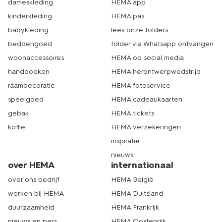
dameskleding
HEMA app
kinderkleding
HEMA pas
babykleding
lees onze folders
beddengoed
folder via Whatsapp ontvangen
woonaccessoires
HEMA op social media
handdoeken
HEMA herontwerpwedstrijd
raamdecoratie
HEMA fotoservice
speelgoed
HEMA cadeaukaarten
gebak
HEMA tickets
koffie
HEMA verzekeringen
inspiratie
nieuws
over HEMA
internationaal
over ons bedrijf
HEMA België
werken bij HEMA
HEMA Duitsland
duurzaamheid
HEMA Frankrijk
nieuws en pers
HEMA Oostenrijk