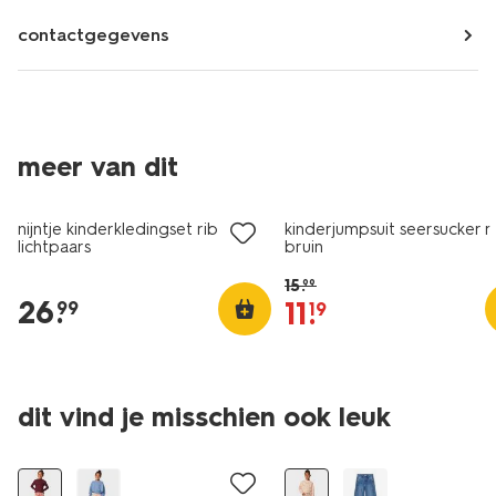
contactgegevens
meer van dit
nieuw
sale
nijntje kinderkledingset rib
kinderjumpsuit seersucker ru
lichtpaars
bruin
15
.
99
26
.
11
.
99
19
dit vind je misschien ook leuk
nieuw
nieuw