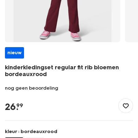
nieuw
kinderkledingset regular fit rib bloemen
bordeauxrood
nog geen beoordeling
/kind/meisjeskleding/jumpsuits/kinderkledingset-
regular-
26
.
99
fit-
rib-
bloemen-
bordeauxrood-
kleur :
bordeauxrood
30878425BURGUNDYRED.html