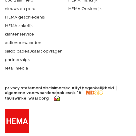
duurzaamheid
HEMA Frankrijk
nieuws en pers
HEMA Oostenrijk
HEMA geschiedenis
HEMA zakelijk
klantenservice
actievoorwaarden
saldo cadeaukaart opvragen
partnerships
retail media
privacy statement
disclaimer
security
toegankelijkheid
algemene voorwaarden
cookies
nix 18
thuiswinkel waarborg