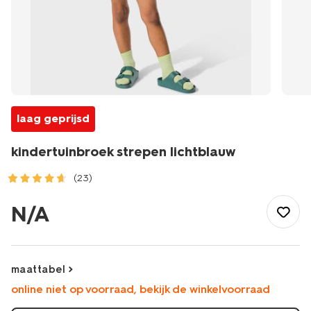
laag geprijsd
kindertuinbroek strepen lichtblauw
(23)
/kind/meisjeskleding/jumpsuits/kindertuinbroek-
strepen-
N/A
lichtblauw-
30893603LIGHTBLUE.html
maattabel
online niet op voorraad, bekijk de winkelvoorraad