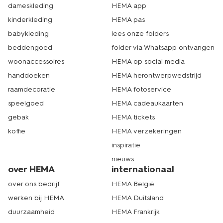
dameskleding
HEMA app
kinderkleding
HEMA pas
babykleding
lees onze folders
beddengoed
folder via Whatsapp ontvangen
woonaccessoires
HEMA op social media
handdoeken
HEMA herontwerpwedstrijd
raamdecoratie
HEMA fotoservice
speelgoed
HEMA cadeaukaarten
gebak
HEMA tickets
koffie
HEMA verzekeringen
inspiratie
nieuws
over HEMA
internationaal
over ons bedrijf
HEMA België
werken bij HEMA
HEMA Duitsland
duurzaamheid
HEMA Frankrijk