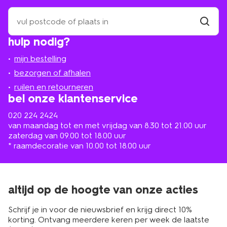
zoek
een
winkel
vind
hulp nodig?
winkel
bij
jou
mijn bestelling
in
de
bezorgen of afhalen
buurt
ruilen en retourneren
bel onze klantenservice
020 224 2424
van maandag tot en met vrijdag van 8.30 tot 21.00 uur
zaterdag van 09.00 tot 18.00 uur
* raamdecoratie van 10.00 tot 18.00 uur
altijd op de hoogte van onze acties
Schrijf je in voor de nieuwsbrief en krijg direct 10%
korting. Ontvang meerdere keren per week de laatste