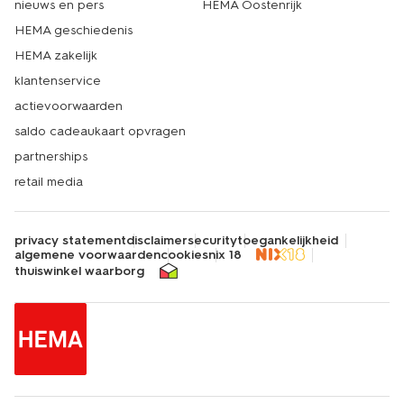
nieuws en pers
HEMA Oostenrijk
HEMA geschiedenis
HEMA zakelijk
klantenservice
actievoorwaarden
saldo cadeaukaart opvragen
partnerships
retail media
privacy statement
disclaimer
security
toegankelijkheid
algemene voorwaarden
cookies
nix 18
thuiswinkel waarborg