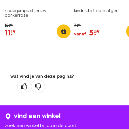
kinderjumpsuit jersey
kindershirt rib lichtgeel
donkerroze
15
.
7
.
99
99
11
.
5
.
19
59
vanaf
wat vind je van deze pagina?
vind een winkel
zoek een winkel bij jou in de buurt