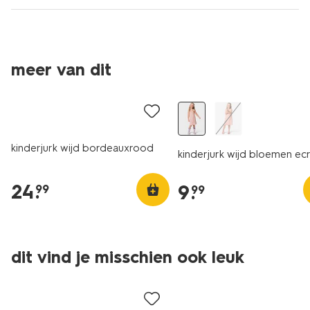
meer van dit
nieuw
nieuw
kinderjurk wijd bordeauxrood
kinderjurk wijd bloemen ec
24
.
9
.
99
99
dit vind je misschien ook leuk
sale
sale