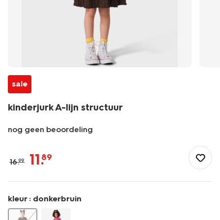
sale
kinderjurk A-lijn structuur
nog geen beoordeling
/kind/meisjeskleding/jurken/kinderjurk-
a-
11
.
89
16
.
99
lijn-
structuur-
30889262.html
kleur :
donkerbruin