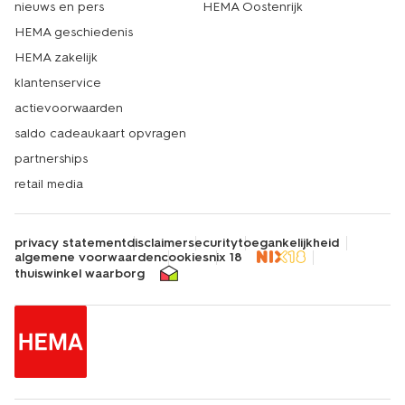
nieuws en pers
HEMA Oostenrijk
HEMA geschiedenis
HEMA zakelijk
klantenservice
actievoorwaarden
saldo cadeaukaart opvragen
partnerships
retail media
privacy statement
disclaimer
security
toegankelijkheid
algemene voorwaarden
cookies
nix 18
thuiswinkel waarborg