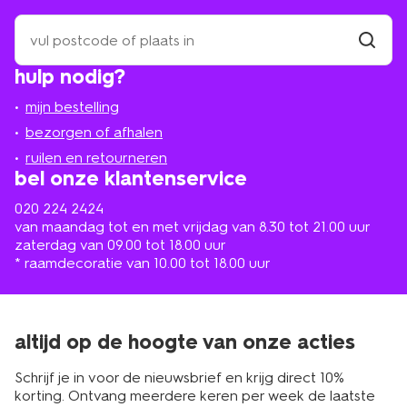
zoek
een
winkel
vind
hulp nodig?
winkel
bij
jou
mijn bestelling
in
de
bezorgen of afhalen
buurt
ruilen en retourneren
bel onze klantenservice
020 224 2424
van maandag tot en met vrijdag van 8.30 tot 21.00 uur
zaterdag van 09.00 tot 18.00 uur
* raamdecoratie van 10.00 tot 18.00 uur
altijd op de hoogte van onze acties
Schrijf je in voor de nieuwsbrief en krijg direct 10%
korting. Ontvang meerdere keren per week de laatste