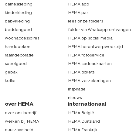
dameskleding
HEMA app
kinderkleding
HEMA pas
babykleding
lees onze folders
beddengoed
folder via Whatsapp ontvangen
woonaccessoires
HEMA op social media
handdoeken
HEMA herontwerpwedstrijd
raamdecoratie
HEMA fotoservice
speelgoed
HEMA cadeaukaarten
gebak
HEMA tickets
koffie
HEMA verzekeringen
inspiratie
nieuws
over HEMA
internationaal
over ons bedrijf
HEMA België
werken bij HEMA
HEMA Duitsland
duurzaamheid
HEMA Frankrijk