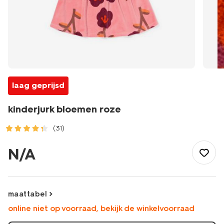
laag geprijsd
kinderjurk bloemen roze
(31)
/kind/meisjeskleding/jurken/kinderjurk-
bloemen-
N/A
roze-
30836101PINK.html
maattabel
online niet op voorraad, bekijk de winkelvoorraad