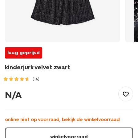
laag geprijsd
kinderjurk velvet zwart
(14)
/kind/meisjeskleding/jurken/kinderjurk-
velvet-
N/A
zwart-
30832200BLACK.html
online niet op voorraad, bekijk de winkelvoorraad
winkelvoorraad