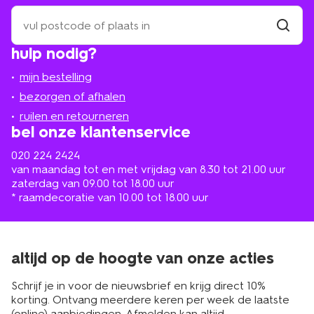
zoek
een
winkel
vind
hulp nodig?
winkel
bij
jou
mijn bestelling
in
de
bezorgen of afhalen
buurt
ruilen en retourneren
bel onze klantenservice
020 224 2424
van maandag tot en met vrijdag van 8.30 tot 21.00 uur
zaterdag van 09.00 tot 18.00 uur
* raamdecoratie van 10.00 tot 18.00 uur
altijd op de hoogte van onze acties
Schrijf je in voor de nieuwsbrief en krijg direct 10%
korting. Ontvang meerdere keren per week de laatste
(online) aanbiedingen. Afmelden kan altijd.