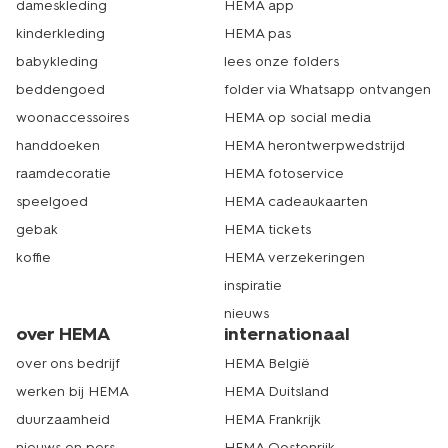
dameskleding
HEMA app
kinderkleding
HEMA pas
babykleding
lees onze folders
beddengoed
folder via Whatsapp ontvangen
woonaccessoires
HEMA op social media
handdoeken
HEMA herontwerpwedstrijd
raamdecoratie
HEMA fotoservice
speelgoed
HEMA cadeaukaarten
gebak
HEMA tickets
koffie
HEMA verzekeringen
inspiratie
nieuws
over HEMA
internationaal
over ons bedrijf
HEMA België
werken bij HEMA
HEMA Duitsland
duurzaamheid
HEMA Frankrijk
nieuws en pers
HEMA Oostenrijk