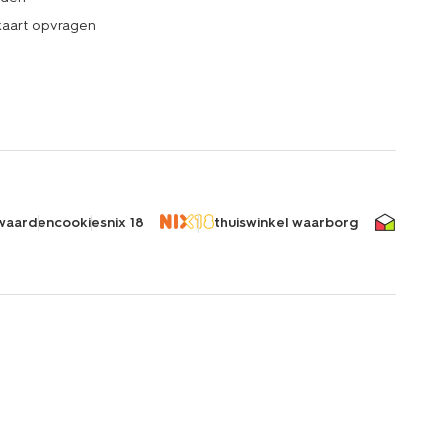
kaart opvragen
waarden
cookies
nix 18
thuiswinkel waarborg