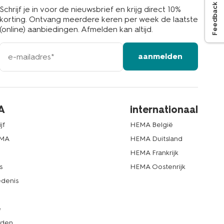
Feedback
Schrijf je in voor de nieuwsbrief en krijg direct 10%
korting. Ontvang meerdere keren per week de laatste
(online) aanbiedingen. Afmelden kan altijd.
e-
aanmelden
mailadres
A
internationaal
jf
HEMA België
EMA
HEMA Duitsland
d
HEMA Frankrijk
s
HEMA Oostenrijk
denis
e
rden