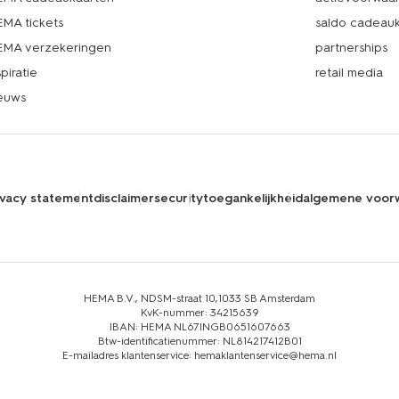
MA tickets
saldo cadeau
MA verzekeringen
partnerships
spiratie
retail media
euws
ivacy statement
disclaimer
security
toegankelijkheid
algemene voor
HEMA B.V., NDSM-straat 10,1033 SB Amsterdam
KvK-nummer: 34215639
IBAN: HEMA NL67INGB0651607663
Btw-identificatienummer: NL814217412B01
E-mailadres klantenservice: hemaklantenservice@hema.nl