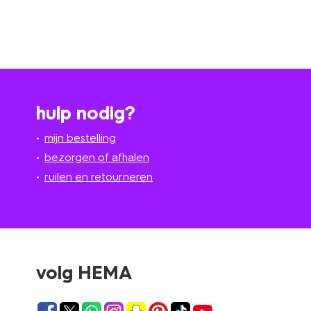
hulp nodig?
mijn bestelling
bezorgen of afhalen
ruilen en retourneren
volg HEMA