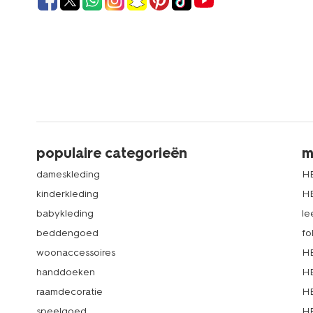
populaire categorieën
m
dameskleding
H
kinderkleding
H
babykleding
le
beddengoed
fo
woonaccessoires
HE
handdoeken
HE
raamdecoratie
HE
speelgoed
HE