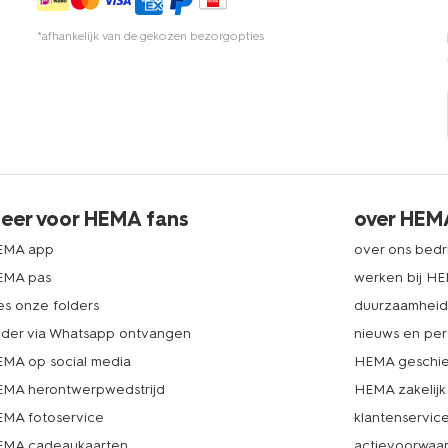
*afhankelijk van de gekozen bezorgopties
eer voor HEMA fans
over HEM
EMA app
over ons bedri
EMA pas
werken bij H
es onze folders
duurzaamhei
lder via Whatsapp ontvangen
nieuws en per
MA op social media
HEMA geschie
MA herontwerpwedstrijd
HEMA zakelijk
MA fotoservice
klantenservic
MA cadeaukaarten
actievoorwaa