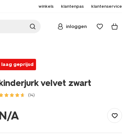
winkels
klantenpas
klantenservice
inloggen
laag geprijsd
kinderjurk velvet zwart
(14)
/kind/meisjeskleding/jurken/kinderjurk-
velvet-
N/A
zwart-
30832200BLACK.html