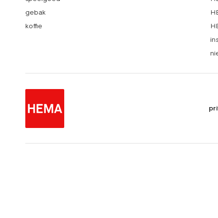
gebak
HE
koffie
HE
in
ni
pr