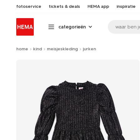
fotoservice
tickets & deals
HEMA app
inspiratie
waar ben j
categorieën
home
kind
meisjeskleding
jurken