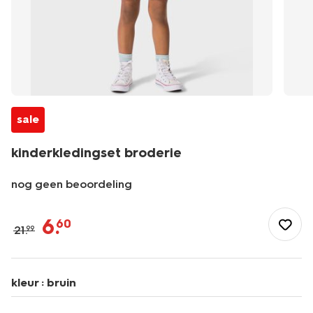
sale
kinderkledingset broderie
nog geen beoordeling
/kind/meisjeskleding/jumpsuits/kinderkledingset-
broderie-
6
.
60
21
.
99
30863874.html
kleur :
bruin