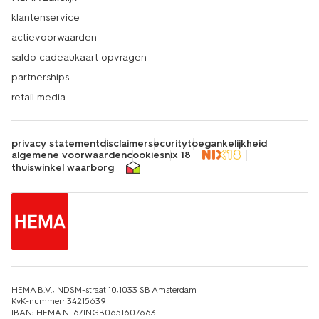
klantenservice
actievoorwaarden
saldo cadeaukaart opvragen
partnerships
retail media
privacy statement
disclaimer
security
toegankelijkheid
algemene voorwaarden
cookies
nix 18
thuiswinkel waarborg
HEMA B.V., NDSM-straat 10,1033 SB Amsterdam
KvK-nummer: 34215639
IBAN: HEMA NL67INGB0651607663