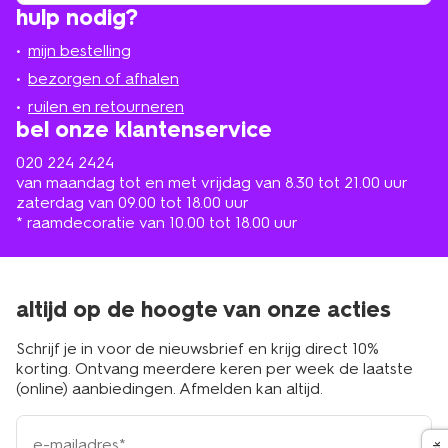
hulp nodig?
winkel
bij
jou
mijn bestelling
in
de
bezorgen of afhalen
buurt
ruilen en retourneren
bel onze klantenservice
020 224 2424
van maandag tot en met vrijdag van 8.30 tot 21.00 uur
zaterdag van 09.00 tot 18.00 uur
* raamdecoratie van 10.00 tot 18.00 uur
altijd op de hoogte van onze acties
Schrijf je in voor de nieuwsbrief en krijg direct 10%
korting. Ontvang meerdere keren per week de laatste
(online) aanbiedingen. Afmelden kan altijd.
e-
mailadres