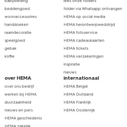
babykleding
lees onze folders
beddengoed
folder via Whatsapp ontvangen
woonaccessoires
HEMA op social media
handdoeken
HEMA herontwerpwedstrijd
raamdecoratie
HEMA fotoservice
speelgoed
HEMA cadeaukaarten
gebak
HEMA tickets
koffie
HEMA verzekeringen
inspiratie
nieuws
over HEMA
internationaal
over ons bedrijf
HEMA België
werken bij HEMA
HEMA Duitsland
duurzaamheid
HEMA Frankrijk
nieuws en pers
HEMA Oostenrijk
HEMA geschiedenis
HEMA zakelijk