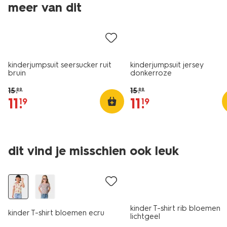
meer van dit
sale
sale
kinderjumpsuit seersucker ruit
kinderjumpsuit jersey
bruin
donkerroze
15
.
15
.
99
99
11
.
11
.
19
19
dit vind je misschien ook leuk
nieuw
sale
kinder T-shirt rib bloemen
kinder T-shirt bloemen ecru
lichtgeel