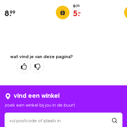
9
.
99
8
.
5
.
–
99
wat vind je van deze pagina?
vind een winkel
zoek een winkel bij jou in de buurt
zoek
een
winkel
vind