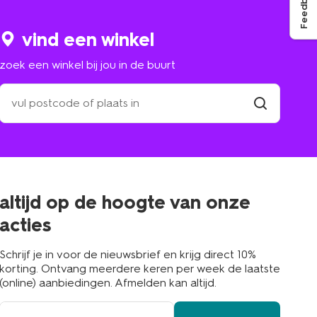
Feedback
vind een winkel
zoek een winkel bij jou in de buurt
zoek
een
winkel
vind
winkel
bij
jou
in
de
buurt
altijd op de hoogte van onze
acties
Schrijf je in voor de nieuwsbrief en krijg direct 10%
korting. Ontvang meerdere keren per week de laatste
(online) aanbiedingen. Afmelden kan altijd.
e-