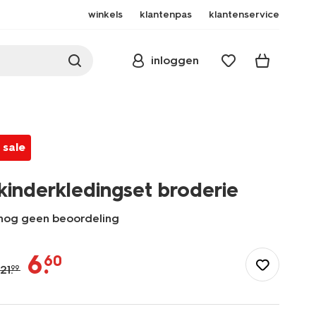
winkels
klantenpas
klantenservice
inloggen
sale
kinderkledingset broderie
nog geen beoordeling
/kind/meisjeskleding/kinderkledingset-
broderie-
6
.
60
30863876.html
21
.
99