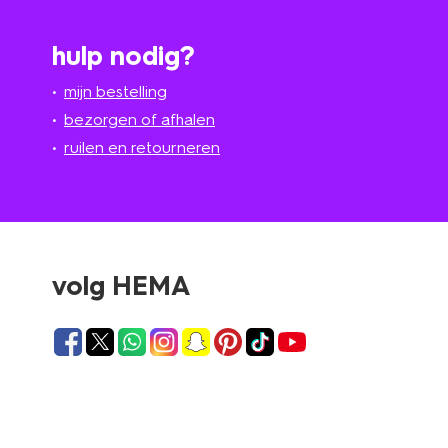
hulp nodig?
mijn bestelling
bezorgen of afhalen
ruilen en retourneren
volg HEMA