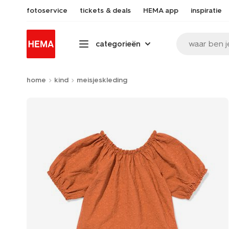
fotoservice
tickets & deals
HEMA app
inspiratie
waar ben j
categorieën
home
kind
meisjeskleding