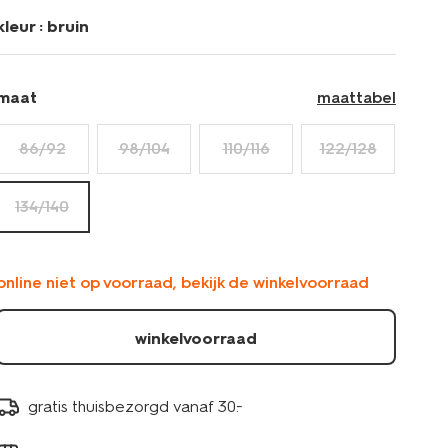
kleur :
bruin
maat
maattabel
86/92
98/104
110/116
122/128
134/140
online niet op voorraad, bekijk de winkelvoorraad
winkelvoorraad
gratis thuisbezorgd vanaf 30.-