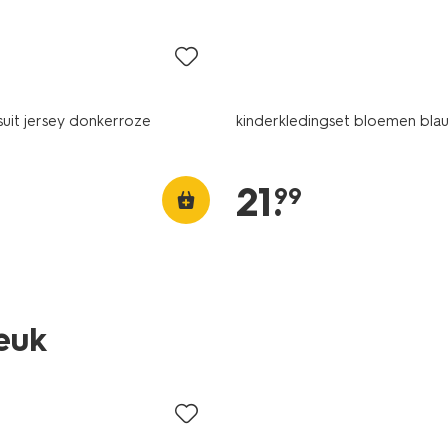
nieuw
uit jersey donkerroze
kinderkledingset bloemen bla
21
.
99
leuk
sale