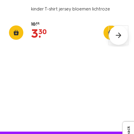
kinder T-shirt jersey bloemen lichtroze
10
.
99
3
.
30