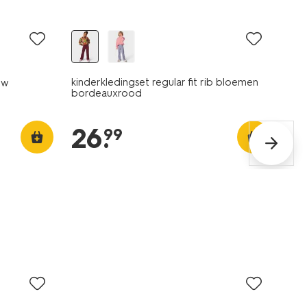
nieuw
kinderkledingset regular fit rib bloemen
uw
bordeauxrood
26
.
99
sale