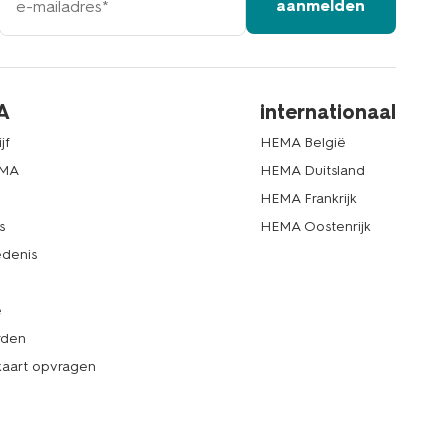
aanmelden
mailadres
A
internationaal
jf
HEMA België
EMA
HEMA Duitsland
d
HEMA Frankrijk
s
HEMA Oostenrijk
denis
e
rden
kaart opvragen