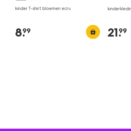
kinder T-shirt bloemen ecru
kinderkled
8
.
21
.
99
99