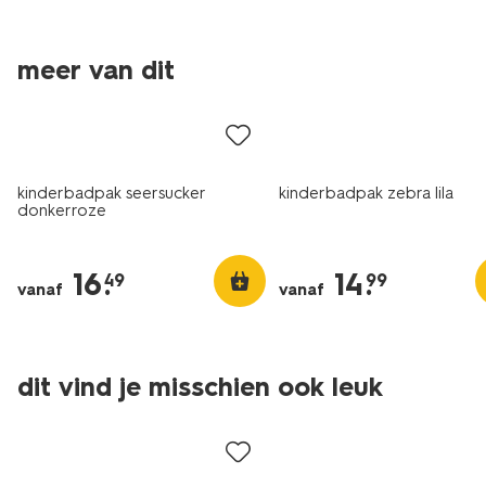
meer van dit
kinderbadpak seersucker
kinderbadpak zebra lila
donkerroze
16
.
14
.
49
99
vanaf
vanaf
dit vind je misschien ook leuk