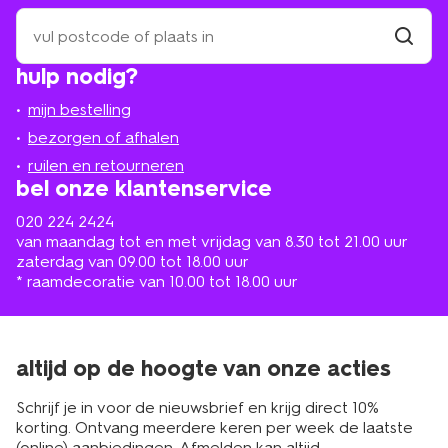
zoek
een
winkel
vind
hulp nodig?
winkel
bij
jou
mijn bestelling
in
de
bezorgen of afhalen
buurt
ruilen en retourneren
bel onze klantenservice
020 224 2424
van maandag tot en met vrijdag van 8.30 tot 21.00 uur
zaterdag van 09.00 tot 18.00 uur
* raamdecoratie van 10.00 tot 18.00 uur
altijd op de hoogte van onze acties
Schrijf je in voor de nieuwsbrief en krijg direct 10%
korting. Ontvang meerdere keren per week de laatste
(online) aanbiedingen. Afmelden kan altijd.