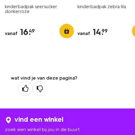
kinderbadpak seersucker
kinderbadpak zebra lila
donkerroze
16
.
14
.
49
99
vanaf
vanaf
wat vind je van deze pagina?
vind een winkel
zoek een winkel bij jou in de buurt