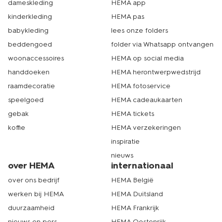
dameskleding
HEMA app
kinderkleding
HEMA pas
babykleding
lees onze folders
beddengoed
folder via Whatsapp ontvangen
woonaccessoires
HEMA op social media
handdoeken
HEMA herontwerpwedstrijd
raamdecoratie
HEMA fotoservice
speelgoed
HEMA cadeaukaarten
gebak
HEMA tickets
koffie
HEMA verzekeringen
inspiratie
nieuws
over HEMA
internationaal
over ons bedrijf
HEMA België
werken bij HEMA
HEMA Duitsland
duurzaamheid
HEMA Frankrijk
nieuws en pers
HEMA Oostenrijk