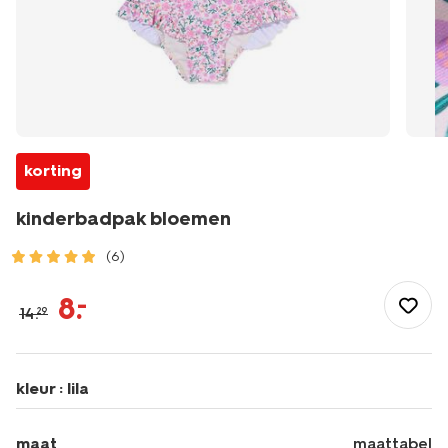
korting
kinderbadpak bloemen
(6)
/kind/meisjeskleding/meisjes-
bikinis-
8
.
–
14
.
29
badpakken/kinderbadpak-
bloemen-
22260843.html
kleur :
lila
maat
maattabel