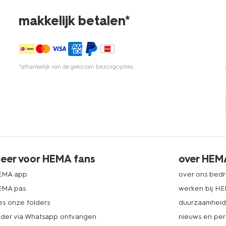
makkelijk betalen*
*afhankelijk van de gekozen bezorgopties
eer voor HEMA fans
over HEM
EMA app
over ons bedri
EMA pas
werken bij H
es onze folders
duurzaamhei
lder via Whatsapp ontvangen
nieuws en per