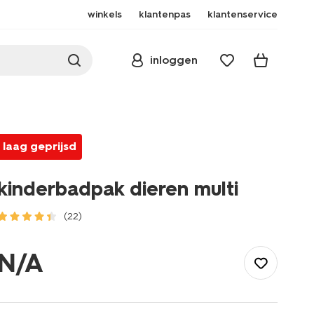
winkels
klantenpas
klantenservice
inloggen
laag geprijsd
kinderbadpak dieren multi
(22)
/kind/meisjeskleding/meisjes-
bikinis-
N/A
badpakken/kinderbadpak-
dieren-
multi-
22250380MULTI.html