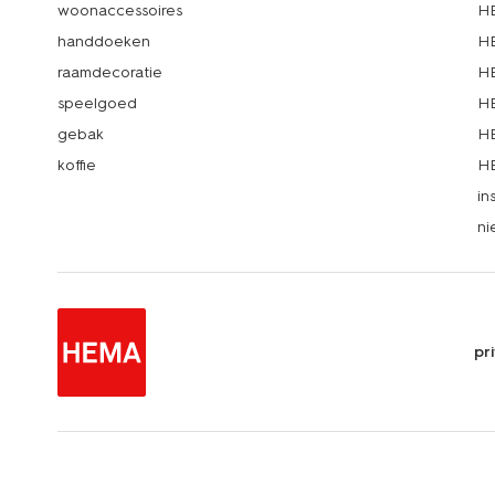
woonaccessoires
HE
handdoeken
HE
raamdecoratie
HE
speelgoed
HE
gebak
HE
koffie
HE
in
ni
pr