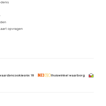
denis
e
rden
kaart opvragen
waarden
cookies
nix 18
thuiswinkel waarborg