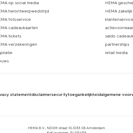
MA op social media
HEMA geschie
MA herontwerpwedstrijd
HEMA zakelijk
MA fotoservice
klantenservic
MA cadeaukaarten
actievoorwaa
MA tickets
saldo cadeau
MA verzekeringen
partnerships
spiratie
retail media
euws
ivacy statement
disclaimer
security
toegankelijkheid
algemene voor
HEMA B.V., NDSM-straat 10,1033 SB Amsterdam
KvK-nummer: 34215639