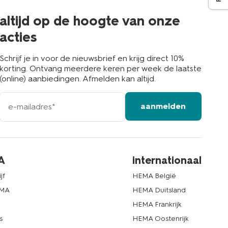
de
buurt
altijd op de hoogte van onze
acties
Schrijf je in voor de nieuwsbrief en krijg direct 10%
korting. Ontvang meerdere keren per week de laatste
(online) aanbiedingen. Afmelden kan altijd.
e-
aanmelden
mailadres
A
internationaal
jf
HEMA België
EMA
HEMA Duitsland
d
HEMA Frankrijk
s
HEMA Oostenrijk