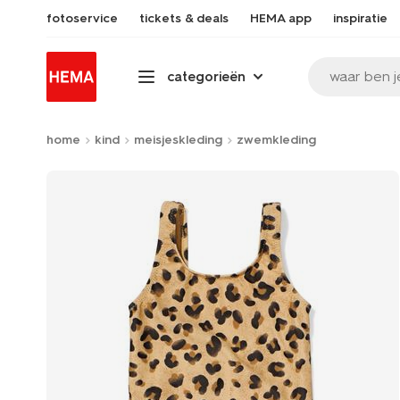
fotoservice
tickets & deals
HEMA app
inspiratie
waar ben j
categorieën
home
kind
meisjeskleding
zwemkleding