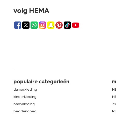
volg HEMA
populaire categorieën
m
dameskleding
H
kinderkleding
H
babykleding
le
beddengoed
fo