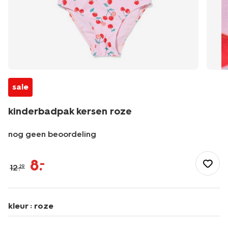
sale
kinderbadpak kersen roze
nog geen beoordeling
/kind/meisjeskleding/meisjes-
bikinis-
8
.
–
12
.
29
badpakken/kinderbadpak-
kersen-
-
roze-
kleur :
roze
22260400PINK.html