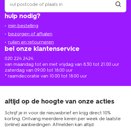
een
winkel
vind
hulp nodig?
winkel
bij
jou
mijn bestelling
in
de
bezorgen of afhalen
buurt
ruilen en retourneren
bel onze klantenservice
020 224 2424
van maandag tot en met vrijdag van 8.30 tot 21.00 uur
zaterdag van 09.00 tot 18.00 uur
* raamdecoratie van 10.00 tot 18.00 uur
altijd op de hoogte van onze acties
Schrijf je in voor de nieuwsbrief en krijg direct 10%
korting. Ontvang meerdere keren per week de laatste
(online) aanbiedingen. Afmelden kan altijd.