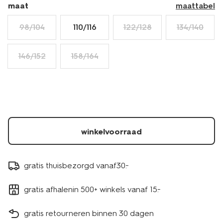
maat
maattabel
98/104
110/116
122/128
134/140
146/152
158/164
winkelvoorraad
gratis thuisbezorgd vanaf30.-
gratis afhalenin 500+ winkels vanaf 15.-
gratis retourneren binnen 30 dagen