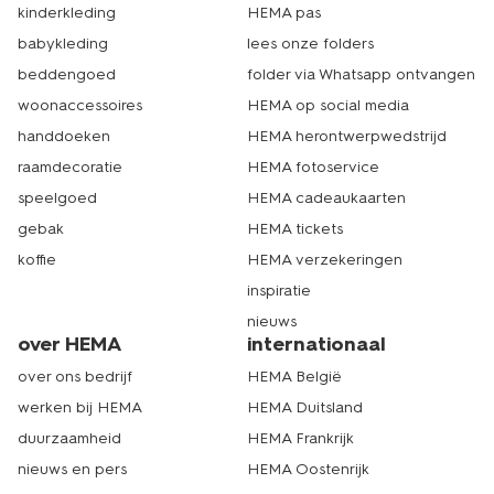
kinderkleding
HEMA pas
babykleding
lees onze folders
beddengoed
folder via Whatsapp ontvangen
woonaccessoires
HEMA op social media
handdoeken
HEMA herontwerpwedstrijd
raamdecoratie
HEMA fotoservice
speelgoed
HEMA cadeaukaarten
gebak
HEMA tickets
koffie
HEMA verzekeringen
inspiratie
nieuws
over HEMA
internationaal
over ons bedrijf
HEMA België
werken bij HEMA
HEMA Duitsland
duurzaamheid
HEMA Frankrijk
nieuws en pers
HEMA Oostenrijk