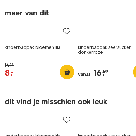
meer van dit
korting
kinderbadpak bloemen lila
kinderbadpak seersucker
donkerroze
14
.
29
8
.
16
.
–
49
vanaf
dit vind je misschien ook leuk
korting