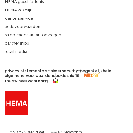
HEMA geschiedenis
HEMA zakelijk
klantenservice
actievoorwaarden
saldo cadeaukaart opvragen
partnerships
retail media
privacy statement
disclaimer
security
toegankelijkheid
algemene voorwaarden
cookies
nix 18
thuiswinkel waarborg
HEMA B.V., NDSM-straat 10,1033 SB Amsterdam