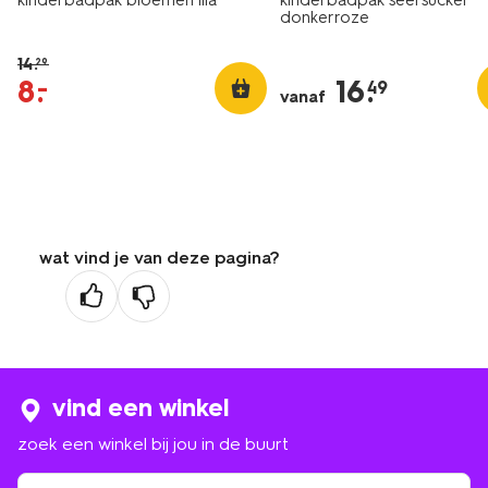
kinderbadpak bloemen lila
kinderbadpak seersucker
donkerroze
14
.
29
8
.
16
.
–
49
vanaf
wat vind je van deze pagina?
vind een winkel
zoek een winkel bij jou in de buurt
zoek