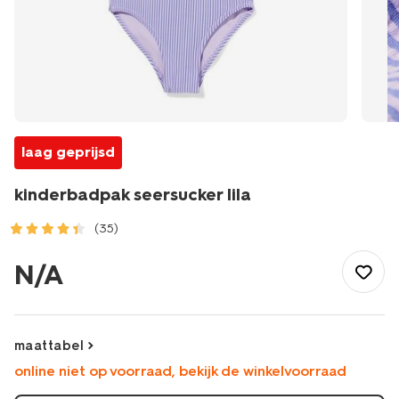
laag geprijsd
kinderbadpak seersucker lila
(35)
/kind/meisjeskleding/meisjes-
bikinis-
N/A
badpakken/kinderbadpak-
seersucker-
lila-
22250060LILAC.html
maattabel
online niet op voorraad, bekijk de winkelvoorraad