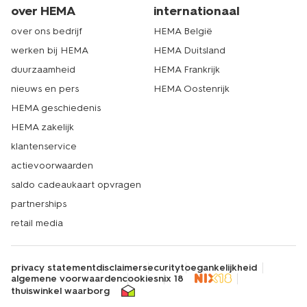
over HEMA
internationaal
over ons bedrijf
HEMA België
werken bij HEMA
HEMA Duitsland
duurzaamheid
HEMA Frankrijk
nieuws en pers
HEMA Oostenrijk
HEMA geschiedenis
HEMA zakelijk
klantenservice
actievoorwaarden
saldo cadeaukaart opvragen
partnerships
retail media
privacy statement
disclaimer
security
toegankelijkheid
algemene voorwaarden
cookies
nix 18
thuiswinkel waarborg