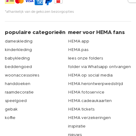
*afhankelijk van de gekozen bezorgopties
populaire categorieën
meer voor HEMA fans
dameskleding
HEMA app
kinderkleding
HEMA pas
babykleding
lees onze folders
beddengoed
folder via Whatsapp ontvangen
woonaccessoires
HEMA op social media
handdoeken
HEMA herontwerpwedstrijd
raamdecoratie
HEMA fotoservice
speelgoed
HEMA cadeaukaarten
gebak
HEMA tickets
koffie
HEMA verzekeringen
inspiratie
nieuws