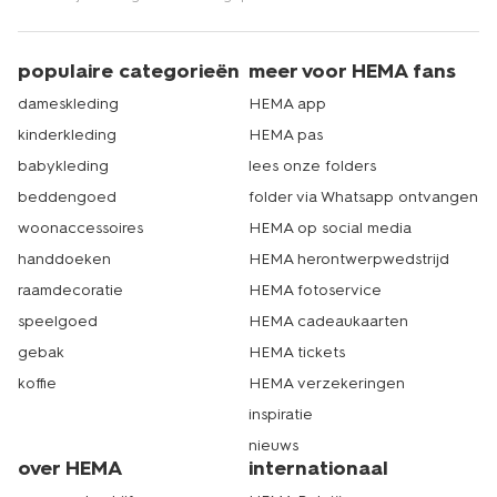
populaire categorieën
meer voor HEMA fans
dameskleding
HEMA app
kinderkleding
HEMA pas
babykleding
lees onze folders
beddengoed
folder via Whatsapp ontvangen
woonaccessoires
HEMA op social media
handdoeken
HEMA herontwerpwedstrijd
raamdecoratie
HEMA fotoservice
speelgoed
HEMA cadeaukaarten
gebak
HEMA tickets
koffie
HEMA verzekeringen
inspiratie
nieuws
over HEMA
internationaal