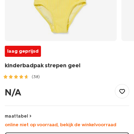
laag geprijsd
kinderbadpak strepen geel
(38)
/kind/meisjeskleding/meisjes-
bikinis-
N/A
badpakken/kinderbadpak-
strepen-
geel-
22250080YELLOW.html
maattabel
online niet op voorraad, bekijk de winkelvoorraad