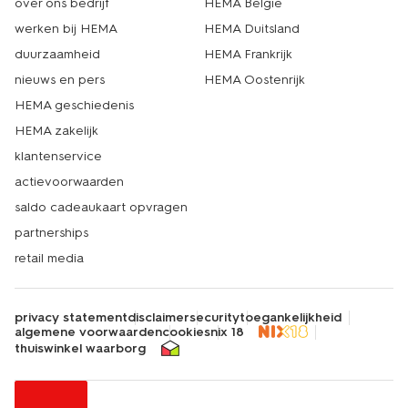
over ons bedrijf
HEMA België
werken bij HEMA
HEMA Duitsland
duurzaamheid
HEMA Frankrijk
nieuws en pers
HEMA Oostenrijk
HEMA geschiedenis
HEMA zakelijk
klantenservice
actievoorwaarden
saldo cadeaukaart opvragen
partnerships
retail media
privacy statement
disclaimer
security
toegankelijkheid
algemene voorwaarden
cookies
nix 18
thuiswinkel waarborg