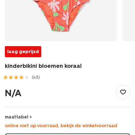
laag geprijsd
kinderbikini bloemen koraal
(43)
/kind/meisjeskleding/meisjes-
bikinis-
N/A
badpakken/kinderbikini-
bloemen-
koraal-
22250280CORAL.html
maattabel
online niet op voorraad, bekijk de winkelvoorraad