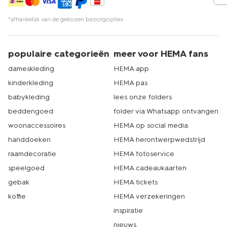
*afhankelijk van de gekozen bezorgopties
populaire categorieën
meer voor HEMA fans
dameskleding
HEMA app
kinderkleding
HEMA pas
babykleding
lees onze folders
beddengoed
folder via Whatsapp ontvangen
woonaccessoires
HEMA op social media
handdoeken
HEMA herontwerpwedstrijd
raamdecoratie
HEMA fotoservice
speelgoed
HEMA cadeaukaarten
gebak
HEMA tickets
koffie
HEMA verzekeringen
inspiratie
nieuws