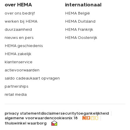
over HEMA
internationaal
over ons bedrijf
HEMA België
werken bij HEMA
HEMA Duitsland
duurzaamheid
HEMA Frankrijk
nieuws en pers
HEMA Oostenrijk
HEMA geschiedenis
HEMA zakelijk
klantenservice
actievoorwaarden
saldo cadeaukaart opvragen
partnerships
retail media
privacy statement
disclaimer
security
toegankelijkheid
algemene voorwaarden
cookies
nix 18
thuiswinkel waarborg