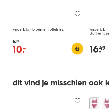
korting
kinderbikini bloemen ruffels lila
kinderbikin
donkerroz
14
.
29
16
.
–
10
.
49
dit vind je misschien ook 