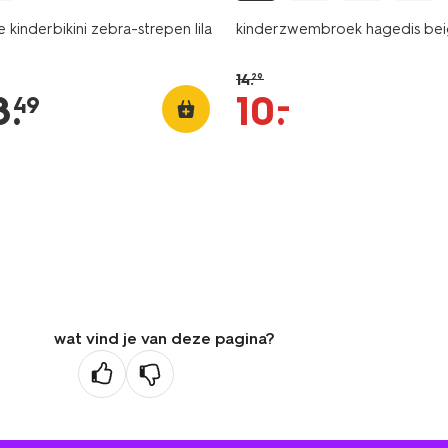
kinderbikini zebra-strepen lila
kinderzwembroek hagedis be
14
.
29
–
8
.
10
.
49
wat vind je van deze pagina?