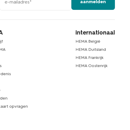
aanmelden
mailadres
A
internationaal
jf
HEMA België
EMA
HEMA Duitsland
d
HEMA Frankrijk
s
HEMA Oostenrijk
denis
e
rden
kaart opvragen