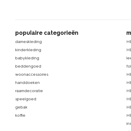
populaire categorieën
m
dameskleding
H
kinderkleding
H
babykleding
le
beddengoed
fo
woonaccessoires
HE
handdoeken
HE
raamdecoratie
HE
speelgoed
HE
gebak
HE
koffie
HE
in