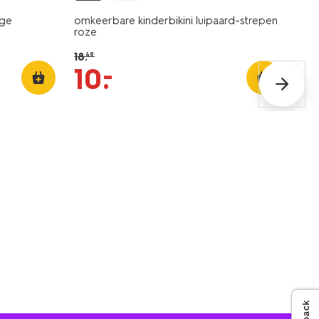
ige
omkeerbare kinderbikini luipaard-strepen
roze
18
.
49
–
10
.