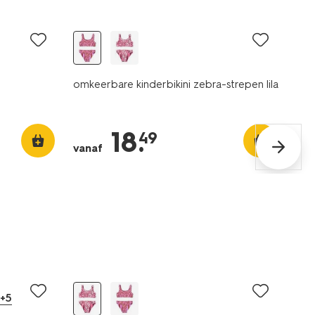
omkeerbare kinderbikini zebra-strepen lila
18
.
49
vanaf
sale
+5