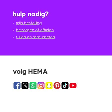
hulp nodig?
mijn bestelling
bezorgen of afhalen
ruilen en retourneren
volg HEMA