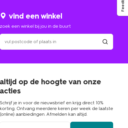
Feedback
vind een winkel
zoek een winkel bij jou in de buurt
zoek
een
winkel
vind
winkel
bij
jou
in
de
buurt
altijd op de hoogte van onze
acties
Schrijf je in voor de nieuwsbrief en krijg direct 10%
korting. Ontvang meerdere keren per week de laatste
(online) aanbiedingen. Afmelden kan altijd.
e-