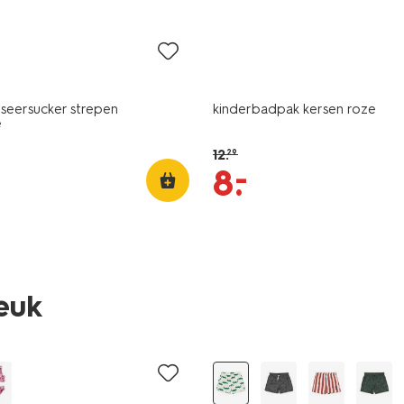
sale
i seersucker strepen
kinderbadpak kersen roze
e
12
.
29
–
8
.
leuk
korting