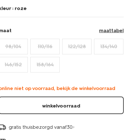
kleur :
roze
maat
maattabel
98/104
110/116
122/128
134/140
146/152
158/164
online niet op voorraad, bekijk de winkelvoorraad
winkelvoorraad
gratis thuisbezorgd vanaf30.-