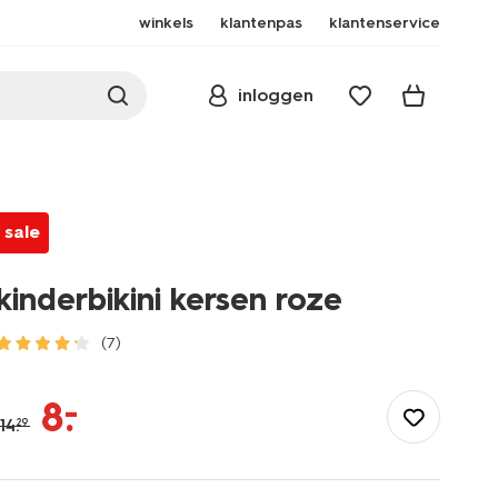
winkels
klantenpas
klantenservice
inloggen
sale
kinderbikini kersen roze
(7)
/kind/meisjeskleding/meisjes-
bikinis-
–
8
.
badpakken/kinderbikini-
14
.
29
kersen-
roze-
22260390PINK.html