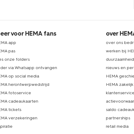
eer voor HEMA fans
over HEM
EMA app
over ons bedri
EMA pas
werken bij H
es onze folders
duurzaamhei
lder via Whatsapp ontvangen
nieuws en per
MA op social media
HEMA geschie
MA herontwerpwedstrijd
HEMA zakelijk
MA fotoservice
klantenservic
MA cadeaukaarten
actievoorwaa
MA tickets
saldo cadeau
MA verzekeringen
partnerships
spiratie
retail media