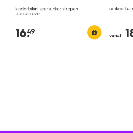
omkeerbare 
kinderbikini seersucker strepen
donkerroze
16
.
1
49
vanaf