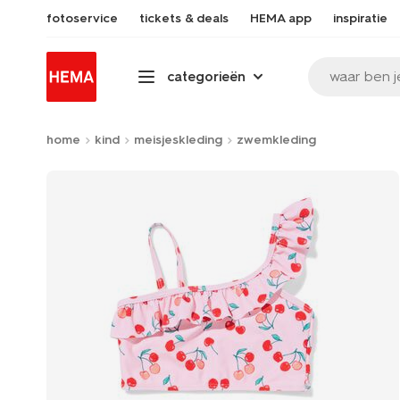
fotoservice
tickets & deals
HEMA app
inspiratie
waar ben j
categorieën
home
kind
meisjeskleding
zwemkleding