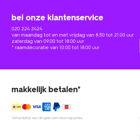
bel onze klantenservice
020 224 2424
van maandag tot en met vrijdag van 8.30 tot 21.00 uur
zaterdag van 09.00 tot 18.00 uur
* raamdecoratie van 10.00 tot 18.00 uur
makkelijk betalen*
*afhankelijk van de gekozen bezorgopties