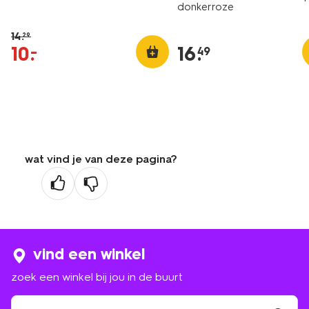
donkerroze
14
.
29
10
.
16
.
–
49
wat vind je van deze pagina?
vind een winkel
zoek een winkel bij jou in de buurt
zoek