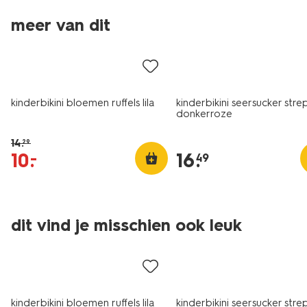
meer van dit
korting
kinderbikini bloemen ruffels lila
kinderbikini seersucker stre
donkerroze
14
.
29
10
.
16
.
–
49
dit vind je misschien ook leuk
korting
kinderbikini bloemen ruffels lila
kinderbikini seersucker stre