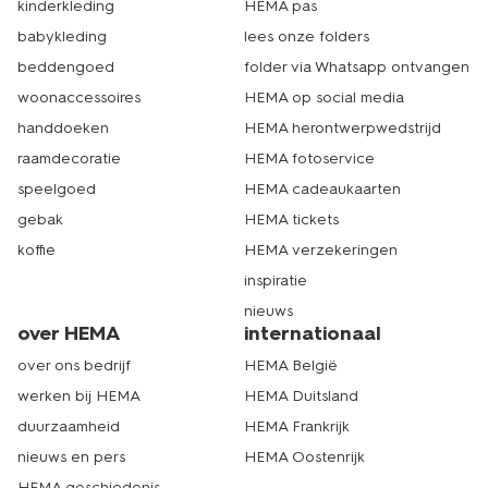
kinderkleding
HEMA pas
babykleding
lees onze folders
beddengoed
folder via Whatsapp ontvangen
woonaccessoires
HEMA op social media
handdoeken
HEMA herontwerpwedstrijd
raamdecoratie
HEMA fotoservice
speelgoed
HEMA cadeaukaarten
gebak
HEMA tickets
koffie
HEMA verzekeringen
inspiratie
nieuws
over HEMA
internationaal
over ons bedrijf
HEMA België
werken bij HEMA
HEMA Duitsland
duurzaamheid
HEMA Frankrijk
nieuws en pers
HEMA Oostenrijk
HEMA geschiedenis