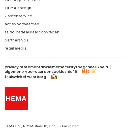
HEMA zakelijk
klantenservice
actievoorwaarden
saldo cadeaukaart opvragen
partnerships
retail media
privacy statement
disclaimer
security
toegankelijkheid
algemene voorwaarden
cookies
nix 18
thuiswinkel waarborg
HEMA B.V., NDSM-straat 10,1033 SB Amsterdam