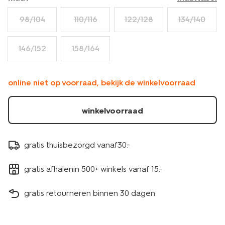
98/104
110/116
122/128
134/140
146/152
158/164
online niet op voorraad, bekijk de winkelvoorraad
winkelvoorraad
gratis thuisbezorgd vanaf30.-
gratis afhalenin 500+ winkels vanaf 15.-
gratis retourneren binnen 30 dagen