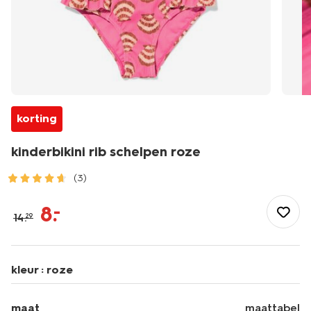
korting
kinderbikini rib schelpen roze
(3)
/kind/meisjeskleding/meisjes-
bikinis-
8
.
–
14
.
29
badpakken/kinderbikini-
rib-
schelpen-
roze-
kleur :
roze
22260170PINK.html
maat
maattabel