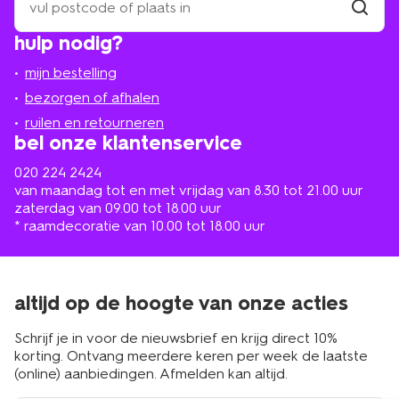
een
winkel
vind
hulp nodig?
winkel
bij
jou
mijn bestelling
in
de
bezorgen of afhalen
buurt
ruilen en retourneren
bel onze klantenservice
020 224 2424
van maandag tot en met vrijdag van 8.30 tot 21.00 uur
zaterdag van 09.00 tot 18.00 uur
* raamdecoratie van 10.00 tot 18.00 uur
altijd op de hoogte van onze acties
Schrijf je in voor de nieuwsbrief en krijg direct 10%
korting. Ontvang meerdere keren per week de laatste
(online) aanbiedingen. Afmelden kan altijd.