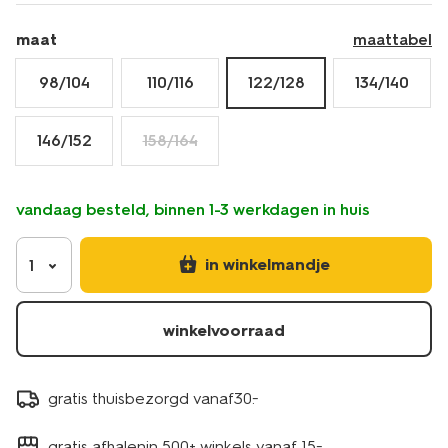
maat
maattabel
98/104
110/116
122/128
134/140
146/152
158/164
vandaag besteld, binnen 1-3 werkdagen in huis
in winkelmandje
1
winkelvoorraad
gratis thuisbezorgd vanaf30.-
gratis afhalenin 500+ winkels vanaf 15.-