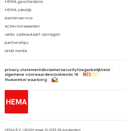
HEMA geschiedenis
HEMA zakelijk
klantenservice
actievoorwaarden
saldo cadeaukaart opvragen
partnerships
retail media
privacy statement
disclaimer
security
toegankelijkheid
algemene voorwaarden
cookies
nix 18
thuiswinkel waarborg
HEMA B.V., NDSM-straat 10,1033 SB Amsterdam