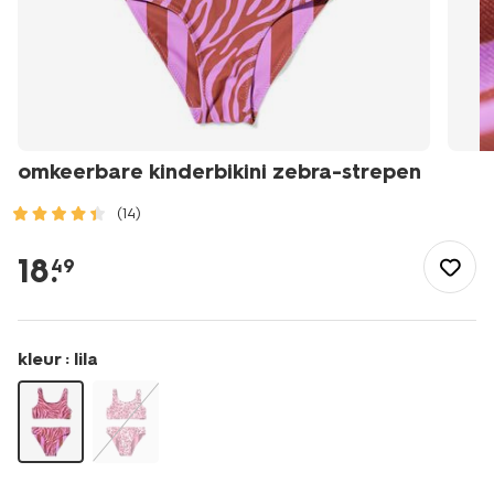
omkeerbare kinderbikini zebra-strepen
(14)
/kind/meisjeskleding/meisjes-
bikinis-
18
.
49
badpakken/omkeerbare-
kinderbikini-
zebra-
strepen-
kleur :
lila
22260213.html