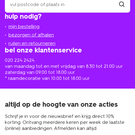
een
winkel
vind
hulp nodig?
winkel
bij
jou
mijn bestelling
in
de
bezorgen of afhalen
buurt
ruilen en retourneren
bel onze klantenservice
020 224 2424
van maandag tot en met vrijdag van 8.30 tot 21.00 uur
zaterdag van 09.00 tot 18.00 uur
* raamdecoratie van 10.00 tot 18.00 uur
altijd op de hoogte van onze acties
Schrijf je in voor de nieuwsbrief en krijg direct 10%
korting. Ontvang meerdere keren per week de laatste
(online) aanbiedingen. Afmelden kan altijd.