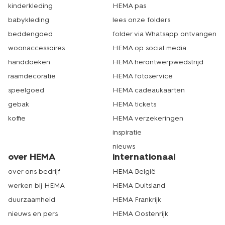
kinderkleding
HEMA pas
babykleding
lees onze folders
beddengoed
folder via Whatsapp ontvangen
woonaccessoires
HEMA op social media
handdoeken
HEMA herontwerpwedstrijd
raamdecoratie
HEMA fotoservice
speelgoed
HEMA cadeaukaarten
gebak
HEMA tickets
koffie
HEMA verzekeringen
inspiratie
nieuws
over HEMA
internationaal
over ons bedrijf
HEMA België
werken bij HEMA
HEMA Duitsland
duurzaamheid
HEMA Frankrijk
nieuws en pers
HEMA Oostenrijk