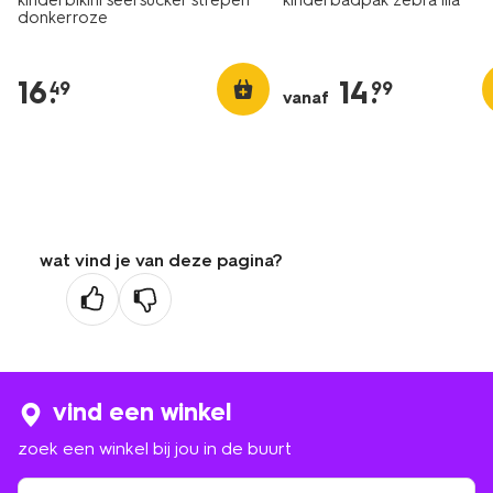
kinderbikini seersucker strepen
kinderbadpak zebra lila
donkerroze
16
.
14
.
49
99
vanaf
wat vind je van deze pagina?
vind een winkel
zoek een winkel bij jou in de buurt
zoek