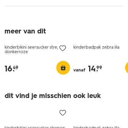
meer van dit
kinderbikini seersucker strepen
kinderbadpak zebra lila
donkerroze
16
.
14
.
49
99
vanaf
dit vind je misschien ook leuk