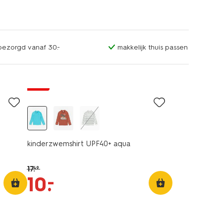
sbezorgd vanaf 30.-
makkelijk thuis passen
sale
kinderzwemshirt UPF40+ aqua
17
.
49
–
10
.