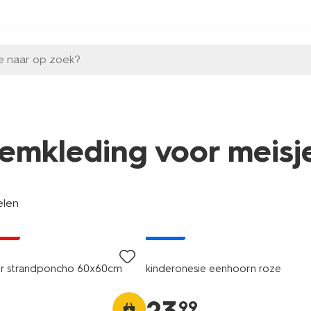
e naar op zoek?
emkleding voor meisj
elen
jsd
nieuw
der strandponcho 60x60cm
kinderonesie eenhoorn roze
99