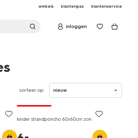
winkels
klantenpas
klantenservice
inloggen
es
sorteer op:
nieuw
laag geprijsd
kinder strandponcho 60x60cm zon
–