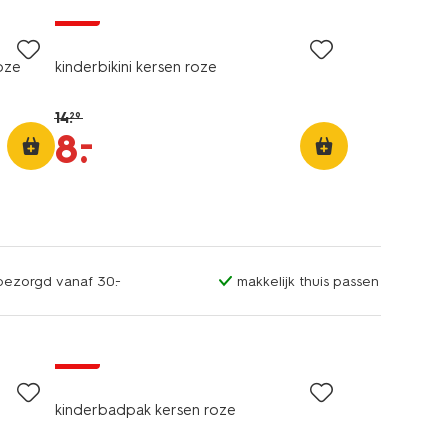
sale
oze
kinderbikini kersen roze
14
.
29
–
8
.
sbezorgd vanaf 30.-
makkelijk thuis passen
sale
kinderbadpak kersen roze