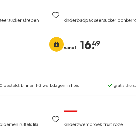
 seersucker strepen
kinderbadpak seersucker donkerr
16
.
49
vanaf
0 besteld, binnen 1-3 werkdagen in huis
gratis thui
sale
bloemen ruffels lila
kinderzwembroek fruit roze