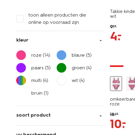
Takkie kind
toon alleen producten die
wit
online op voorraad zijn
9
.
99
–
4
.
kleur
roze
(14)
blauw
(5)
sale
paars
(5)
groen
(4)
multi
(4)
wit
(4)
bruin
(1)
omkeerbare 
roze
18
.
soort product
49
–
10
.
uv beschermend