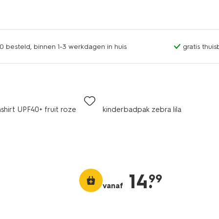
0 besteld, binnen 1-3 werkdagen in huis
gratis thui
hirt UPF40+ fruit roze
kinderbadpak zebra lila
14
.
99
vanaf