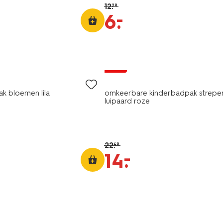
12
.
29
–
6
.
sale
k bloemen lila
omkeerbare kinderbadpak strepe
luipaard roze
22
.
49
–
14
.