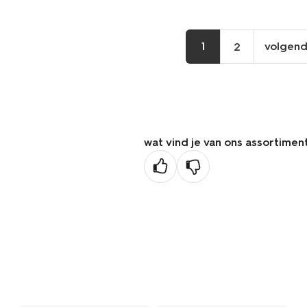
1
volgen
2
vo
pa
wat vind je van ons assortimen