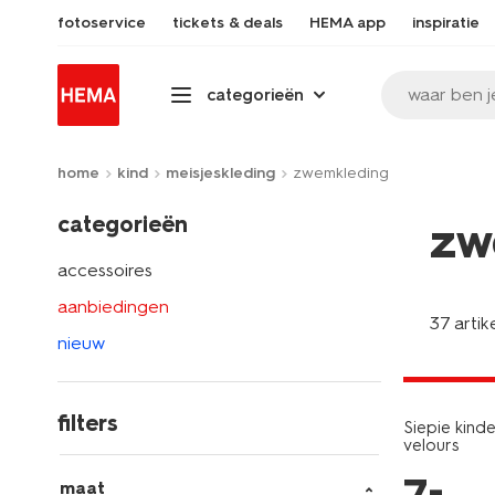
fotoservice
tickets & deals
HEMA app
inspiratie
waar ben j
categorieën
home
kind
meisjeskleding
zwemkleding
categorieën
zw
accessoires
aanbiedingen
37 artik
nieuw
nieuw
laag gepri
filters
Siepie kin
velours
–
maat