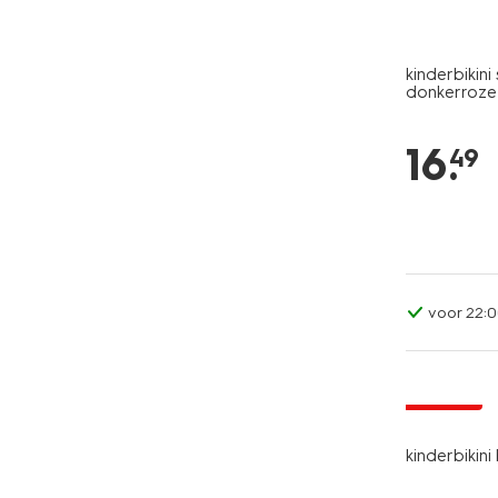
kinderbikini
donkerroze
16
.
49
voor 22:0
korting
kinderbikini 