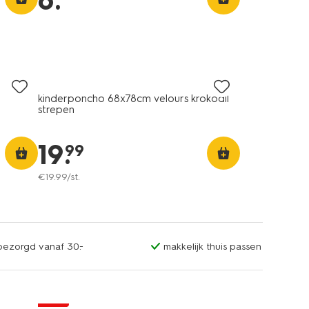
6
.
kinderponcho 68x78cm velours krokodil
strepen
19
.
99
€
19
.
99
/st.
sbezorgd vanaf 30.-
makkelijk thuis passen
sale