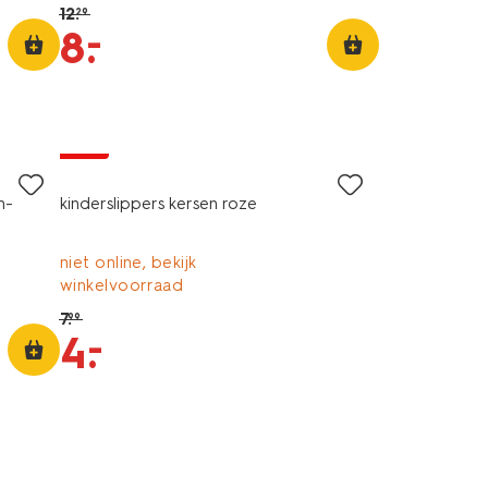
12
.
29
–
8
.
sale
n-
kinderslippers kersen roze
niet online, bekijk
winkelvoorraad
7
.
99
–
4
.