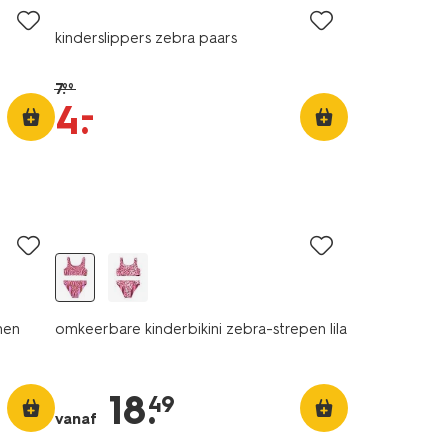
kinderslippers zebra paars
7
.
99
–
4
.
men
omkeerbare kinderbikini zebra-strepen lila
18
.
49
vanaf