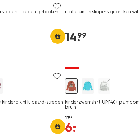
erslippers strepen gebroken
nijntje kinderslippers gebroken wit
14
.
99
sale
kinderbikini luipaard-strepen
kinderzwemshirt UPF40+ palmbo
bruin
17
.
49
–
6
.