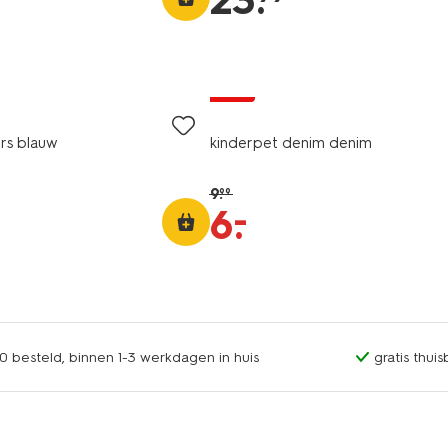
23
.
sale
ers blauw
kinderpet denim denim
9
.
99
–
6
.
0 besteld, binnen 1-3 werkdagen in huis
gratis thui