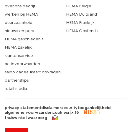
over ons bedrijf
HEMA België
werken bij HEMA
HEMA Duitsland
duurzaamheid
HEMA Frankrijk
nieuws en pers
HEMA Oostenrijk
HEMA geschiedenis
HEMA zakelijk
klantenservice
actievoorwaarden
saldo cadeaukaart opvragen
partnerships
retail media
privacy statement
disclaimer
security
toegankelijkheid
algemene voorwaarden
cookies
nix 18
thuiswinkel waarborg