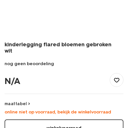
kinderlegging flared bloemen gebroken
wit
nog geen beoordeling
/kind/meisjeskleding/meisjes-
broeken-
N/A
jeans/legging/kinderlegging-
flared-
bloemen-
gebroken-
maattabel
wit-
online niet op voorraad, bekijk de winkelvoorraad
30815006OFFWHITE.html
winkelvoorraad