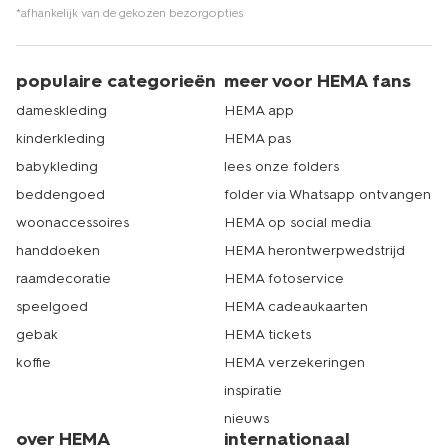
*afhankelijk van de gekozen bezorgopties
populaire categorieën
meer voor HEMA fans
dameskleding
HEMA app
kinderkleding
HEMA pas
babykleding
lees onze folders
beddengoed
folder via Whatsapp ontvangen
woonaccessoires
HEMA op social media
handdoeken
HEMA herontwerpwedstrijd
raamdecoratie
HEMA fotoservice
speelgoed
HEMA cadeaukaarten
gebak
HEMA tickets
koffie
HEMA verzekeringen
inspiratie
nieuws
over HEMA
internationaal