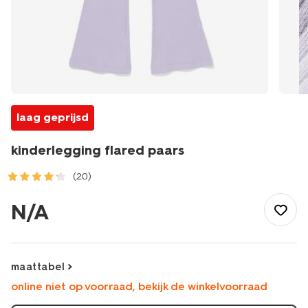
laag geprijsd
kinderlegging flared paars
(20)
/kind/meisjeskleding/meisjes-
broeken-
N/A
jeans/legging/kinderlegging-
flared-
paars-
30815004PURPLE.html
maattabel
online niet op voorraad, bekijk de winkelvoorraad