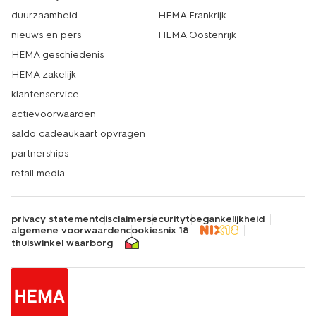
duurzaamheid
HEMA Frankrijk
nieuws en pers
HEMA Oostenrijk
HEMA geschiedenis
HEMA zakelijk
klantenservice
actievoorwaarden
saldo cadeaukaart opvragen
partnerships
retail media
privacy statement
disclaimer
security
toegankelijkheid
algemene voorwaarden
cookies
nix 18
thuiswinkel waarborg