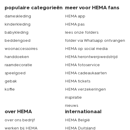
populaire categorieën
meer voor HEMA fans
dameskleding
HEMA app
kinderkleding
HEMA pas
babykleding
lees onze folders
beddengoed
folder via Whatsapp ontvangen
woonaccessoires
HEMA op social media
handdoeken
HEMA herontwerpwedstrijd
raamdecoratie
HEMA fotoservice
speelgoed
HEMA cadeaukaarten
gebak
HEMA tickets
koffie
HEMA verzekeringen
inspiratie
nieuws
over HEMA
internationaal
over ons bedrijf
HEMA België
werken bij HEMA
HEMA Duitsland