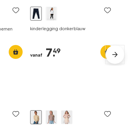
kinderlegging donkerblauw
bloemen
7
.
49
vanaf
nieuw