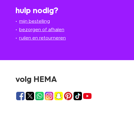
hulp nodig?
mijn bestelling
bezorgen of afhalen
ruilen en retourneren
volg HEMA