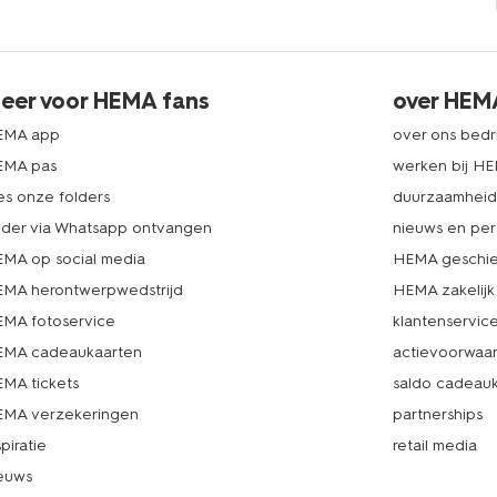
eer voor HEMA fans
over HEM
EMA app
over ons bedri
EMA pas
werken bij H
es onze folders
duurzaamhei
lder via Whatsapp ontvangen
nieuws en per
MA op social media
HEMA geschie
MA herontwerpwedstrijd
HEMA zakelijk
MA fotoservice
klantenservic
MA cadeaukaarten
actievoorwaa
MA tickets
saldo cadeau
MA verzekeringen
partnerships
spiratie
retail media
euws