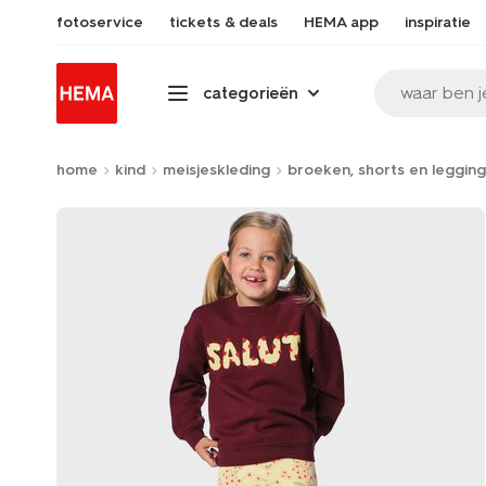
fotoservice
tickets & deals
HEMA app
inspiratie
waar ben j
categorieën
home
kind
meisjeskleding
broeken, shorts en legging