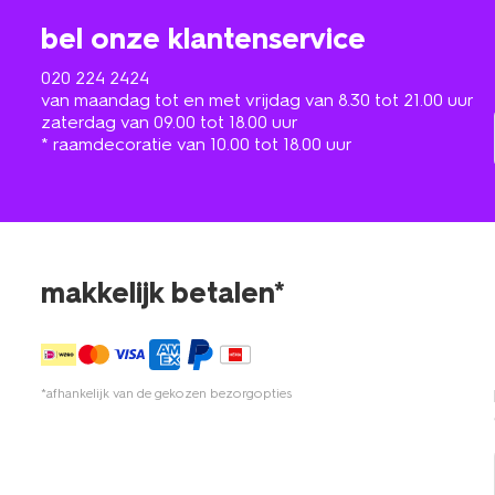
bel onze klantenservice
020 224 2424
van maandag tot en met vrijdag van 8.30 tot 21.00 uur
zaterdag van 09.00 tot 18.00 uur
* raamdecoratie van 10.00 tot 18.00 uur
makkelijk betalen*
*afhankelijk van de gekozen bezorgopties