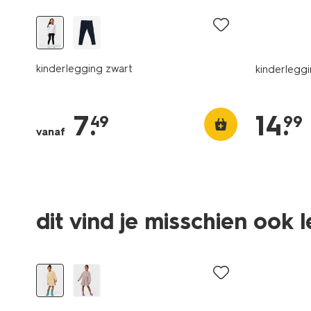
kinderlegging zwart
kinderleggi
7
.
14
.
49
99
vanaf
dit vind je misschien ook 
nieuw
nieuw