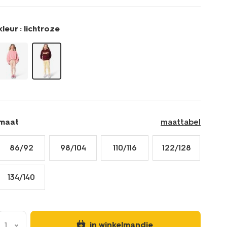
fit-
rib-
bloemen-
kleur :
lichtroze
-
-2-
stuks-
lichtroze-
30829402LIGHTPINK.html
maat
maattabel
86/92
98/104
110/116
122/128
134/140
in winkelmandje
1