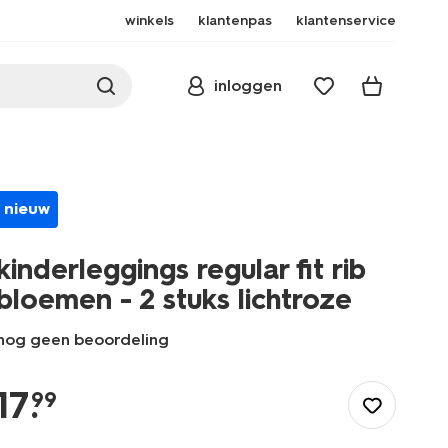
winkels
klantenpas
klantenservice
inloggen
nieuw
kinderleggings regular fit rib
bloemen - 2 stuks lichtroze
nog geen beoordeling
/kind/meisjeskleding/meisjes-
broeken-
17
.
99
jeans/legging/kinderleggings-
regular-