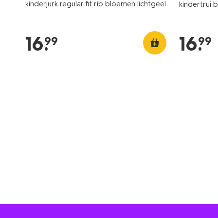
kinderjurk regular fit rib bloemen lichtgeel
kindertrui 
16
.
16
.
99
99