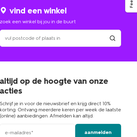
vind een winkel
zoek een winkel bij jou in de buurt
zoek
een
winkel
vind
winkel
bij
jou
in
de
buurt
altijd op de hoogte van onze
acties
Schrijf je in voor de nieuwsbrief en krijg direct 10%
korting. Ontvang meerdere keren per week de laatste
(online) aanbiedingen. Afmelden kan altijd.
e-
aanmelden
mailadres