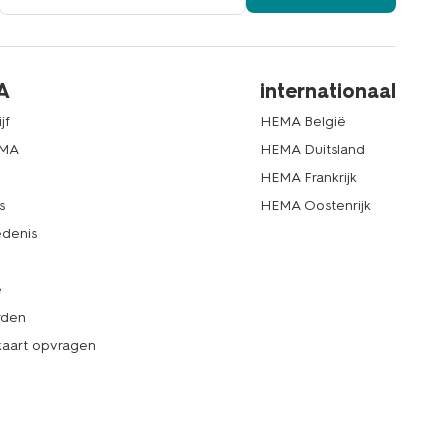
A
internationaal
jf
HEMA België
EMA
HEMA Duitsland
d
HEMA Frankrijk
s
HEMA Oostenrijk
denis
e
rden
kaart opvragen