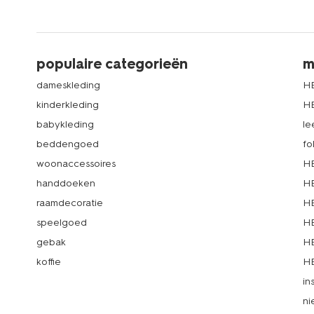
populaire categorieën
m
dameskleding
H
kinderkleding
H
babykleding
le
beddengoed
fo
woonaccessoires
HE
handdoeken
HE
raamdecoratie
HE
speelgoed
HE
gebak
HE
koffie
HE
in
ni