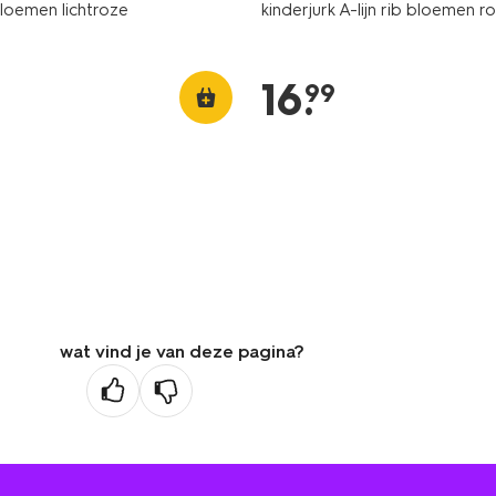
bloemen lichtroze
kinderjurk A-lijn rib bloemen r
16
.
99
wat vind je van deze pagina?