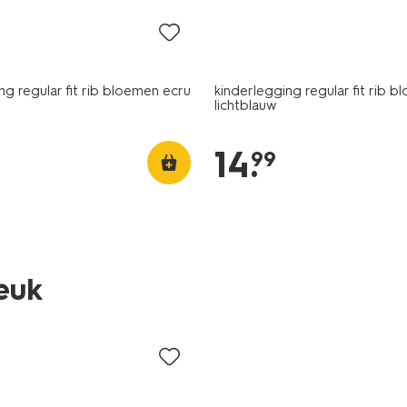
ng regular fit rib bloemen ecru
kinderlegging regular fit rib 
lichtblauw
14
.
99
leuk
nieuw