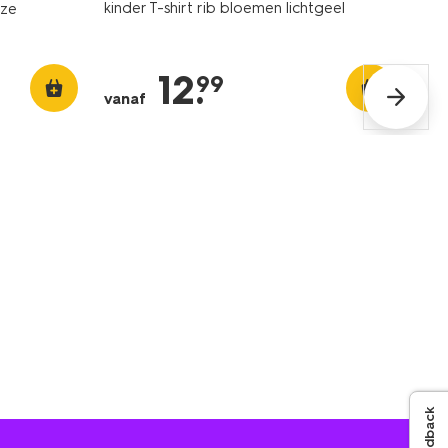
kinder T-shirt rib bloemen lichtgeel
oze
12
.
99
vanaf
Feedback