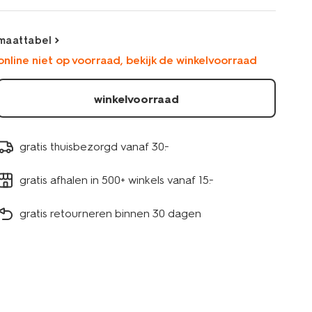
effen-
-
-2-
maattabel
stuks-
online niet op voorraad, bekijk de winkelvoorraad
blauw-
30822511BLUE.html
winkelvoorraad
gratis thuisbezorgd vanaf 30.-
gratis afhalen in 500+ winkels vanaf 15.-
gratis retourneren binnen 30 dagen