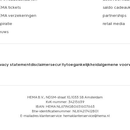
MA tickets
saldo cadeau
MA verzekeringen
partnerships
spiratie
retail media
euws
ivacy statement
disclaimer
security
toegankelijkheid
algemene voor
HEMA B.V., NDSM-straat 10,1033 SB Amsterdam
KvK-nummer: 34215639
IBAN: HEMA NL67INGB0651607663
Btw-identificatienummer: NL814217412B01
E-mailadres klantenservice: hemaklantenservice@hema.nl