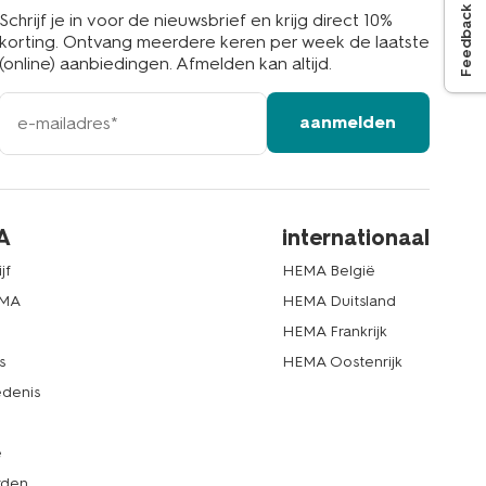
Feedback
Schrijf je in voor de nieuwsbrief en krijg direct 10%
korting. Ontvang meerdere keren per week de laatste
(online) aanbiedingen. Afmelden kan altijd.
e-
aanmelden
mailadres
A
internationaal
jf
HEMA België
EMA
HEMA Duitsland
d
HEMA Frankrijk
s
HEMA Oostenrijk
denis
e
rden