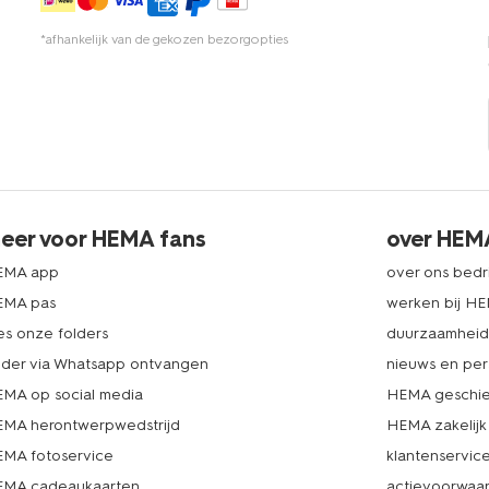
*afhankelijk van de gekozen bezorgopties
eer voor HEMA fans
over HEM
EMA app
over ons bedri
EMA pas
werken bij H
es onze folders
duurzaamhei
lder via Whatsapp ontvangen
nieuws en per
MA op social media
HEMA geschie
MA herontwerpwedstrijd
HEMA zakelijk
MA fotoservice
klantenservic
MA cadeaukaarten
actievoorwaa