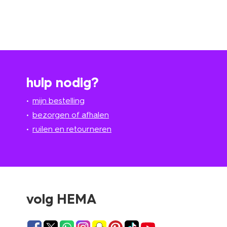
hulp nodig?
mijn bestelling
bezorgen of afhalen
ruilen en retourneren
volg HEMA