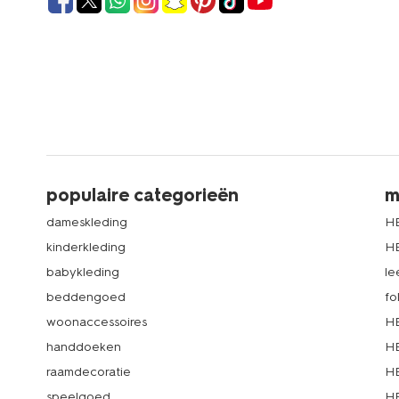
populaire categorieën
m
dameskleding
H
kinderkleding
H
babykleding
le
beddengoed
fo
woonaccessoires
HE
handdoeken
HE
raamdecoratie
HE
speelgoed
HE