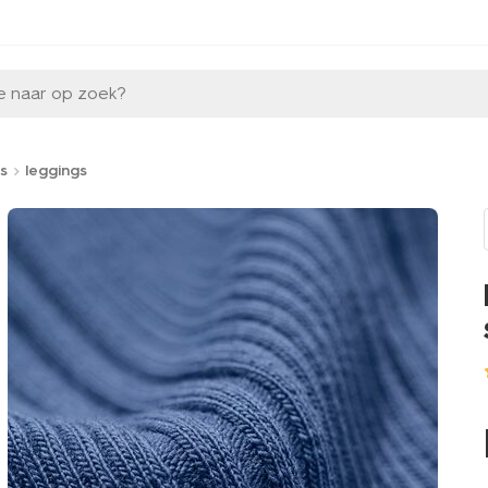
e naar op zoek?
s
leggings