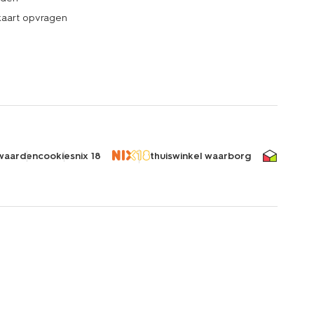
kaart opvragen
waarden
cookies
nix 18
thuiswinkel waarborg