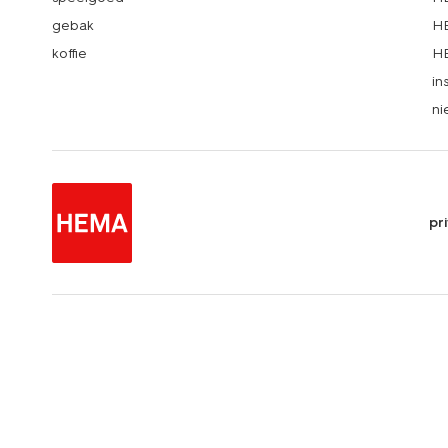
gebak
HE
koffie
HE
in
ni
pr