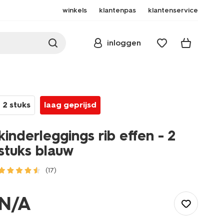
winkels
klantenpas
klantenservice
inloggen
2 stuks
laag geprijsd
kinderleggings rib effen - 2
stuks blauw
(17)
/kind/meisjeskleding/meisjes-
broeken-
N/A
jeans/legging/kinderleggings-
rib-