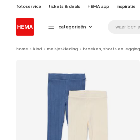
fotoservice
tickets & deals
HEMA app
inspiratie
waar ben j
categorieën
home
kind
meisjeskleding
broeken, shorts en legging