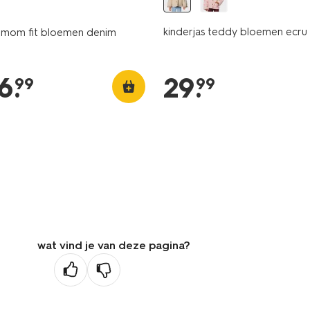
kinderjas teddy bloemen ecru
s mom fit bloemen denim
6
.
29
.
99
99
wat vind je van deze pagina?