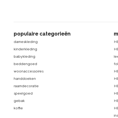
populaire categorieën
m
dameskleding
H
kinderkleding
H
babykleding
le
beddengoed
fo
woonaccessoires
HE
handdoeken
HE
raamdecoratie
HE
speelgoed
HE
gebak
HE
koffie
HE
in