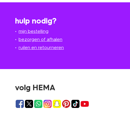
hulp nodig?
mijn bestelling
bezorgen of afhalen
ruilen en retourneren
volg HEMA