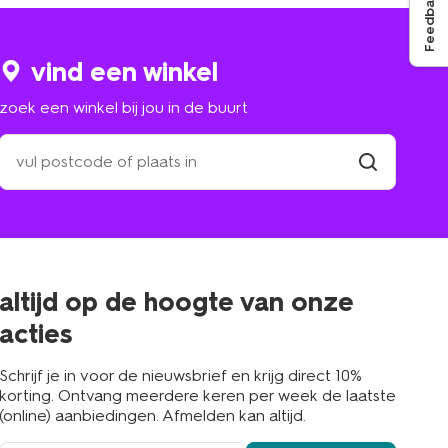
Feedback
vind een winkel
zoek een winkel bij jou in de buurt
zoek
een
winkel
vind
winkel
bij
jou
in
de
buurt
altijd op de hoogte van onze
acties
Schrijf je in voor de nieuwsbrief en krijg direct 10%
korting. Ontvang meerdere keren per week de laatste
(online) aanbiedingen. Afmelden kan altijd.