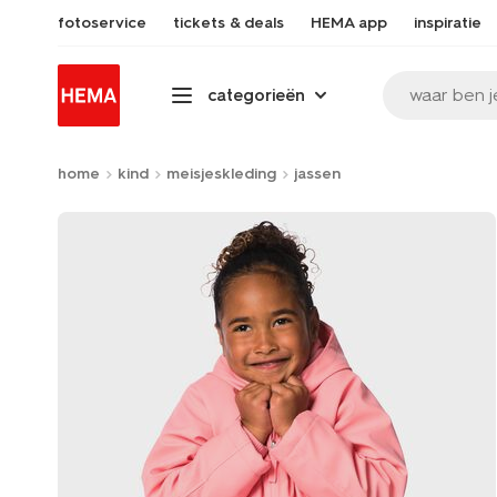
fotoservice
tickets & deals
HEMA app
inspiratie
waar ben j
categorieën
home
kind
meisjeskleding
jassen