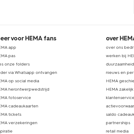
eer voor HEMA fans
over HEM
EMA app
over ons bedri
EMA pas
werken bij H
es onze folders
duurzaamhei
lder via Whatsapp ontvangen
nieuws en per
MA op social media
HEMA geschie
MA herontwerpwedstrijd
HEMA zakelijk
MA fotoservice
klantenservic
MA cadeaukaarten
actievoorwaa
MA tickets
saldo cadeau
MA verzekeringen
partnerships
spiratie
retail media