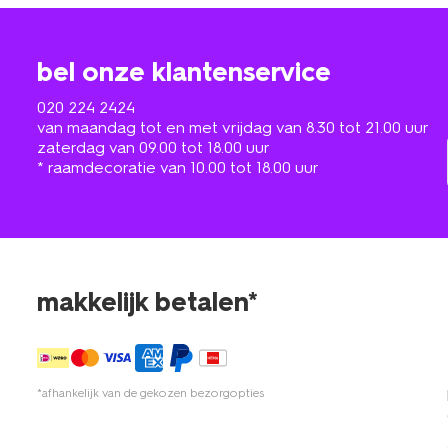
bel onze klantenservice
020 224 2424
van maandag tot en met vrijdag van 8.30 tot 21.00 uur
zaterdag van 09.00 tot 18.00 uur
* raamdecoratie van 10.00 tot 18.00 uur
makkelijk betalen*
*afhankelijk van de gekozen bezorgopties