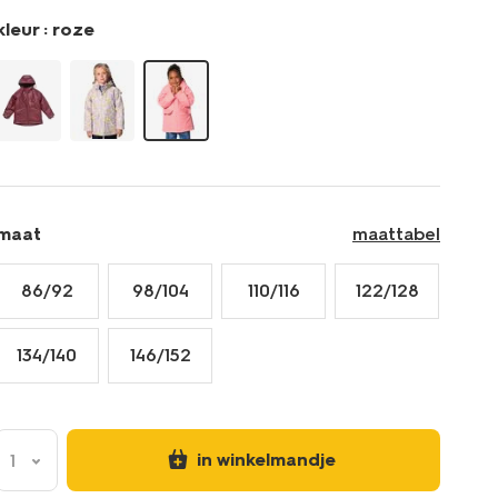
kleur :
roze
maat
maattabel
86/92
98/104
110/116
122/128
134/140
146/152
in winkelmandje
1