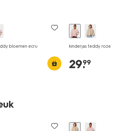
nieuw
teddy bloemen ecru
kinderjas teddy roze
29
.
99
leuk
nieuw