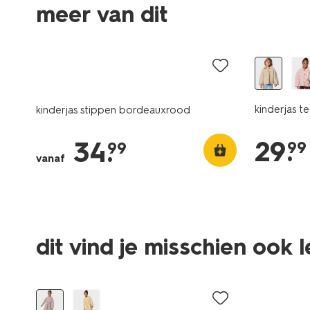
meer van dit
nieuw
nieuw
kinderjas 
kinderjas stippen bordeauxrood
29
.
34
.
99
99
vanaf
dit vind je misschien ook 
nieuw
nieuw