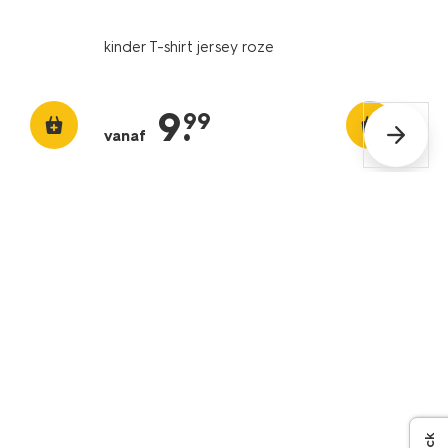
kinder T-shirt jersey roze
9
.
99
vanaf