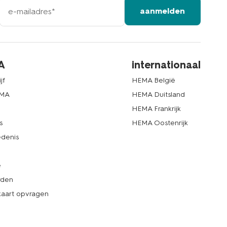
e-
aanmelden
mailadres
A
internationaal
jf
HEMA België
EMA
HEMA Duitsland
d
HEMA Frankrijk
s
HEMA Oostenrijk
denis
e
rden
kaart opvragen