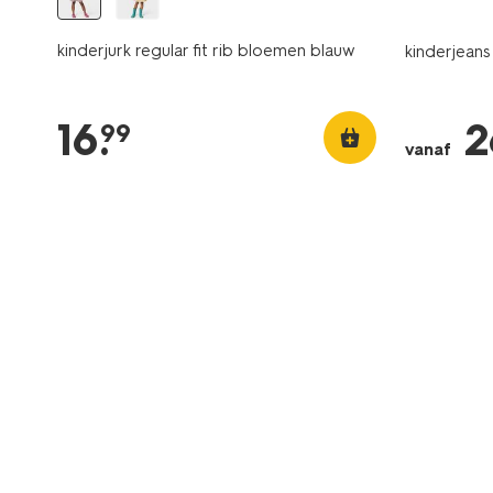
kinderjurk regular fit rib bloemen blauw
kinderjean
16
.
2
99
vanaf