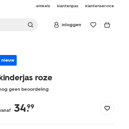
winkels
klantenpas
klantenservice
inloggen
nieuw
kinderjas roze
nog geen beoordeling
/kind/meisjeskleding/meisjes-
jassen/kinderjas-
34
.
99
roze-
vanaf
30828204PINK.html