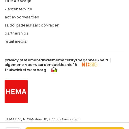
HEMA zakelijk
klantenservice
actievoorwaarden
saldo cadeaukaart opvragen
partnerships
retail media
privacy statement
disclaimer
security
toegankelijkheid
algemene voorwaarden
cookies
nix 18
thuiswinkel waarborg
HEMA B.V., NDSM-straat 10,1033 SB Amsterdam
KvK-nummer: 34215639
IBAN: HEMA NL67INGB0651607663