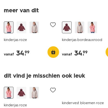
meer van dit
nieuw
nieuw
kinderjas roze
kinderjas bordeauxrood
34
.
34
.
99
99
vanaf
vanaf
dit vind je misschien ook leuk
nieuw
nieuw
kindervest bloemen roze
kinderjas roze