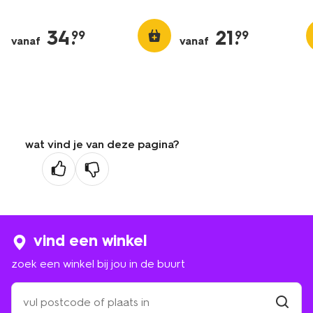
34
.
21
.
99
99
vanaf
vanaf
wat vind je van deze pagina?
vind een winkel
zoek een winkel bij jou in de buurt
zoek
een