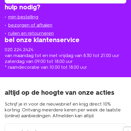
winkel
vind
hulp nodig?
winkel
bij
jou
mijn bestelling
in
de
bezorgen of afhalen
buurt
ruilen en retourneren
bel onze klantenservice
020 224 2424
van maandag tot en met vrijdag van 8.30 tot 21.00 uur
zaterdag van 09.00 tot 18.00 uur
* raamdecoratie van 10.00 tot 18.00 uur
altijd op de hoogte van onze acties
Schrijf je in voor de nieuwsbrief en krijg direct 10%
korting. Ontvang meerdere keren per week de laatste
(online) aanbiedingen. Afmelden kan altijd.
e-