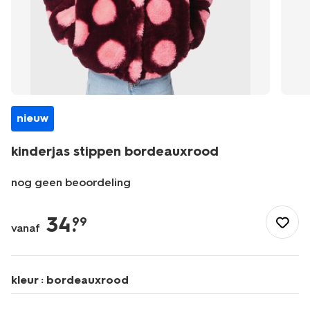
nieuw
kinderjas stippen bordeauxrood
nog geen beoordeling
/kind/meisjeskleding/meisjes-
jassen/kinderjas-
34
.
99
vanaf
stippen-
bordeauxrood-
30878701BURGUNDYRED.html
kleur :
bordeauxrood