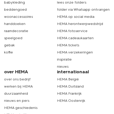
babykleding
lees onze folders
beddengoed
folder via Whatsapp ontvangen
woonaccessoires
HEMA op social media
handdoeken
HEMA herontwerpwedstrijd
raamdecoratie
HEMA fotoservice
speelgoed
HEMA cadeaukaarten
gebak
HEMA tickets
koffie
HEMA verzekeringen
inspiratie
nieuws
over HEMA
internationaal
over ons bedrijf
HEMA België
werken bij HEMA
HEMA Duitsland
duurzaamheid
HEMA Frankrijk
nieuws en pers
HEMA Oostenrijk
HEMA geschiedenis