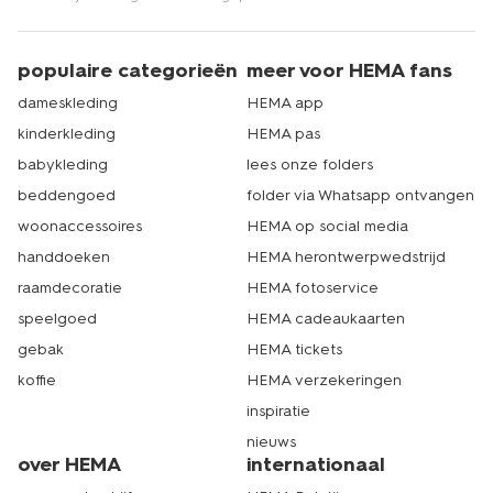
populaire categorieën
meer voor HEMA fans
dameskleding
HEMA app
kinderkleding
HEMA pas
babykleding
lees onze folders
beddengoed
folder via Whatsapp ontvangen
woonaccessoires
HEMA op social media
handdoeken
HEMA herontwerpwedstrijd
raamdecoratie
HEMA fotoservice
speelgoed
HEMA cadeaukaarten
gebak
HEMA tickets
koffie
HEMA verzekeringen
inspiratie
nieuws
over HEMA
internationaal