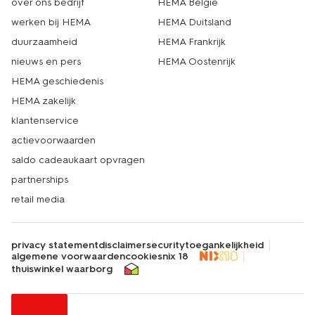
over ons bedrijf
HEMA België
werken bij HEMA
HEMA Duitsland
duurzaamheid
HEMA Frankrijk
nieuws en pers
HEMA Oostenrijk
HEMA geschiedenis
HEMA zakelijk
klantenservice
actievoorwaarden
saldo cadeaukaart opvragen
partnerships
retail media
privacy statement
disclaimer
security
toegankelijkheid
algemene voorwaarden
cookies
nix 18
thuiswinkel waarborg