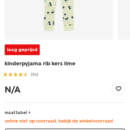
laag geprijsd
kinderpyjama rib kers lime
(54)
/kind/meisjeskleding/meisjes-
nachtmode/kinderpyjama-
N/A
rib-
kers-
lime-
23090980LIME.html
maattabel
online niet op voorraad, bekijk de winkelvoorraad