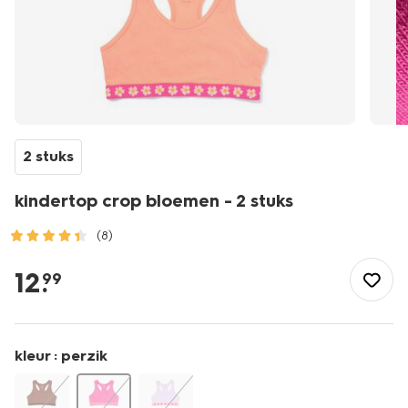
2 stuks
kindertop crop bloemen - 2 stuks
(8)
/kind/meisjeskleding/meisjes-
ondergoed/hemden/kindertop-
12
.
99
crop-
bloemen-
-
-2-
kleur :
perzik
stuks-
19302162.html