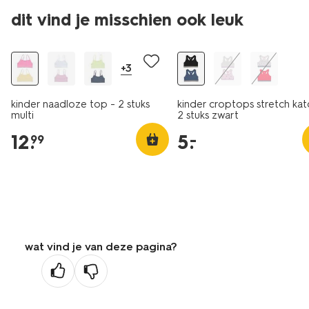
2 stuks
dit vind je misschien ook leuk
2 stuks
laag geprijsd
+3
kinder naadloze top - 2 stuks
kinder croptops stretch kat
multi
2 stuks zwart
12
.
5
.
–
99
wat vind je van deze pagina?