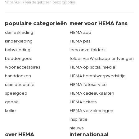
*afhankelijk van de gekozen bezorgopties
populaire categorieën
meer voor HEMA fans
dameskleding
HEMA app
kinderkleding
HEMA pas
babykleding
lees onze folders
beddengoed
folder via Whatsapp ontvangen
woonaccessoires
HEMA op social media
handdoeken
HEMA herontwerpwedstrijd
raamdecoratie
HEMA fotoservice
speelgoed
HEMA cadeaukaarten
gebak
HEMA tickets
koffie
HEMA verzekeringen
inspiratie
nieuws
over HEMA
internationaal