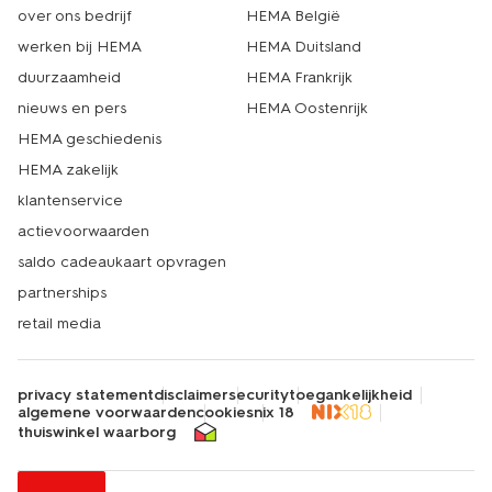
over ons bedrijf
HEMA België
werken bij HEMA
HEMA Duitsland
duurzaamheid
HEMA Frankrijk
nieuws en pers
HEMA Oostenrijk
HEMA geschiedenis
HEMA zakelijk
klantenservice
actievoorwaarden
saldo cadeaukaart opvragen
partnerships
retail media
privacy statement
disclaimer
security
toegankelijkheid
algemene voorwaarden
cookies
nix 18
thuiswinkel waarborg