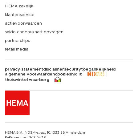
HEMA zakelijk
klantenservice
actievoorwaarden
saldo cadeaukaart opvragen
partnerships
retail media
privacy statement
disclaimer
security
toegankelijkheid
algemene voorwaarden
cookies
nix 18
thuiswinkel waarborg
HEMA B.V., NDSM-straat 10,1033 SB Amsterdam
KvK-nummer: 34215639