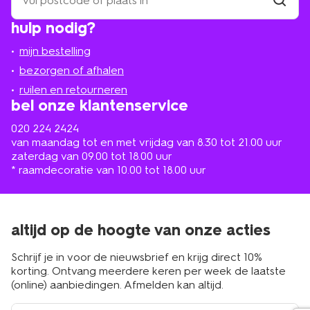
een
winkel
vind
hulp nodig?
winkel
bij
jou
mijn bestelling
in
de
bezorgen of afhalen
buurt
ruilen en retourneren
bel onze klantenservice
020 224 2424
van maandag tot en met vrijdag van 8.30 tot 21.00 uur
zaterdag van 09.00 tot 18.00 uur
* raamdecoratie van 10.00 tot 18.00 uur
altijd op de hoogte van onze acties
Schrijf je in voor de nieuwsbrief en krijg direct 10%
korting. Ontvang meerdere keren per week de laatste
(online) aanbiedingen. Afmelden kan altijd.
e-