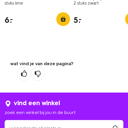
stuks lime
2 stuks zwart
6
.
5
.
–
–
wat vind je van deze pagina?
vind een winkel
zoek een winkel bij jou in de buurt
zoek