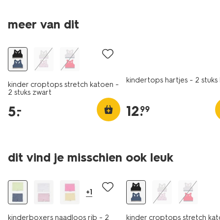
2 stuks
meer van dit
laag geprijsd
nieuw
kindertops hartjes - 2 stuks
kinder croptops stretch katoen -
2 stuks zwart
12
.
5
.
–
99
2 stuks
2 stuks
dit vind je misschien ook leuk
laag geprijsd
laag geprijsd
+1
kinderboxers naadloos rib - 2
kinder croptops stretch kat