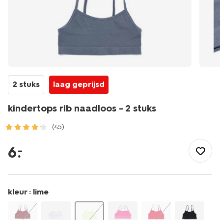
2 stuks
laag geprijsd
kindertops rib naadloos - 2 stuks
(45)
/kind/meisjeskleding/meisjes-
ondergoed/hemden/kindertops-
6
.
–
rib-
naadloos-
-
-2-
kleur :
lime
stuks-
19307374.html