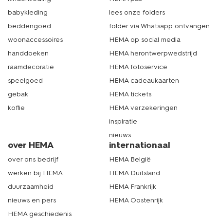
babykleding
lees onze folders
beddengoed
folder via Whatsapp ontvangen
woonaccessoires
HEMA op social media
handdoeken
HEMA herontwerpwedstrijd
raamdecoratie
HEMA fotoservice
speelgoed
HEMA cadeaukaarten
gebak
HEMA tickets
koffie
HEMA verzekeringen
inspiratie
nieuws
over HEMA
internationaal
over ons bedrijf
HEMA België
werken bij HEMA
HEMA Duitsland
duurzaamheid
HEMA Frankrijk
nieuws en pers
HEMA Oostenrijk
HEMA geschiedenis