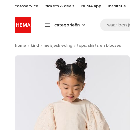
fotoservice
tickets & deals
HEMA app
inspiratie
waar ben j
categorieën
home
kind
meisjeskleding
tops, shirts en blouses