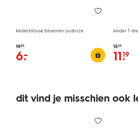
kinderblouse bloemen oudroze
kinder T-sh
19
.
15
.
99
99
–
6
.
11
.
19
dit vind je misschien ook 
sale
sale