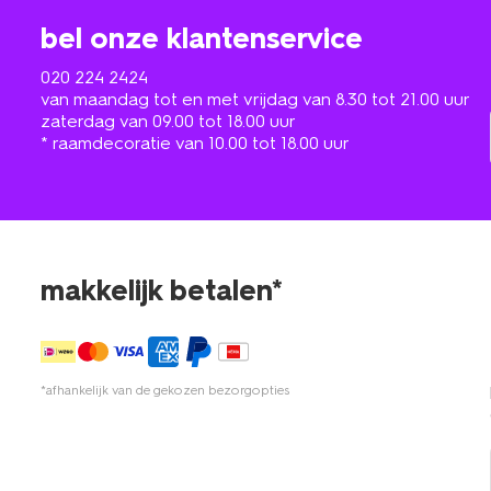
bel onze klantenservice
020 224 2424
van maandag tot en met vrijdag van 8.30 tot 21.00 uur
zaterdag van 09.00 tot 18.00 uur
* raamdecoratie van 10.00 tot 18.00 uur
makkelijk betalen*
*afhankelijk van de gekozen bezorgopties