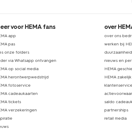
eer voor HEMA fans
over HEM
EMA app
over ons bedri
EMA pas
werken bij H
es onze folders
duurzaamhei
lder via Whatsapp ontvangen
nieuws en per
MA op social media
HEMA geschie
MA herontwerpwedstrijd
HEMA zakelijk
MA fotoservice
klantenservic
MA cadeaukaarten
actievoorwaa
MA tickets
saldo cadeau
MA verzekeringen
partnerships
spiratie
retail media
euws