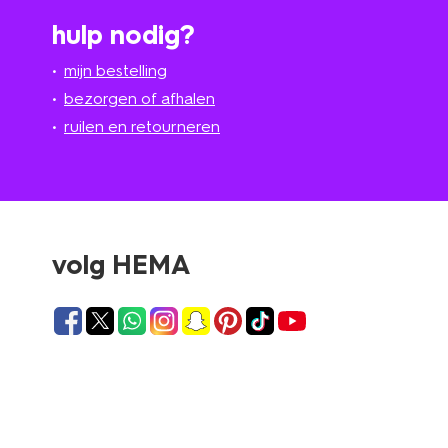
hulp nodig?
mijn bestelling
bezorgen of afhalen
ruilen en retourneren
volg HEMA