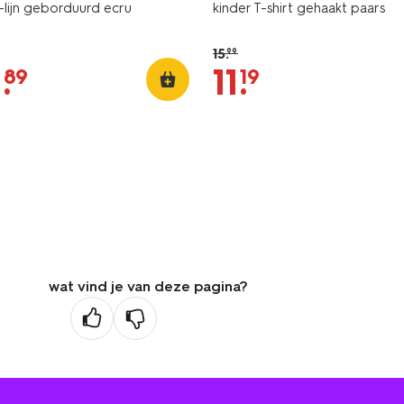
-lijn geborduurd ecru
kinder T-shirt gehaakt paars
15
.
99
1
.
11
.
89
19
wat vind je van deze pagina?