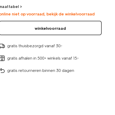
geborduurd-
maattabel
ecru-
online niet op voorraad, bekijk de winkelvoorraad
30826104ECRU.html
winkelvoorraad
gratis thuisbezorgd vanaf 30.-
gratis afhalen in 500+ winkels vanaf 15.-
gratis retourneren binnen 30 dagen