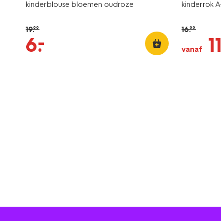
kinderblouse bloemen oudroze
kinderrok A
19
.
16
.
99
99
–
6
.
1
vanaf