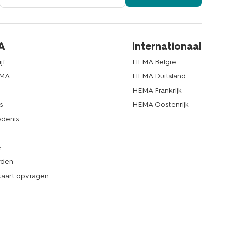
A
internationaal
jf
HEMA België
EMA
HEMA Duitsland
d
HEMA Frankrijk
s
HEMA Oostenrijk
denis
e
rden
kaart opvragen