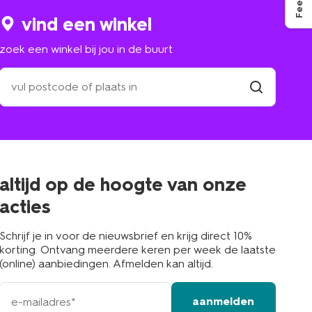
vind een winkel
zoek een winkel bij jou in de buurt
zoek
een
winkel
vind
winkel
bij
jou
in
de
buurt
altijd op de hoogte van onze
acties
Schrijf je in voor de nieuwsbrief en krijg direct 10%
korting. Ontvang meerdere keren per week de laatste
(online) aanbiedingen. Afmelden kan altijd.
e-
aanmelden
mailadres