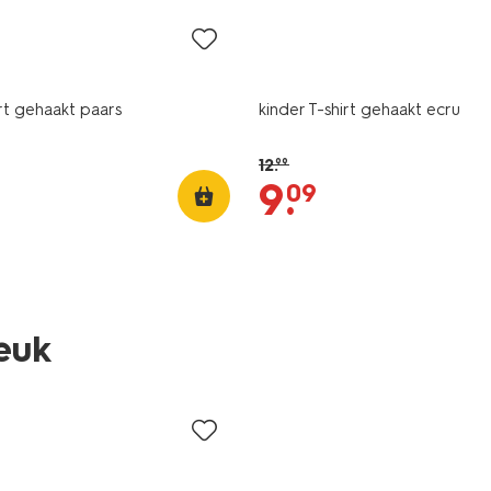
irt gehaakt paars
kinder T-shirt gehaakt ecru
12
.
99
9
.
09
leuk
sale