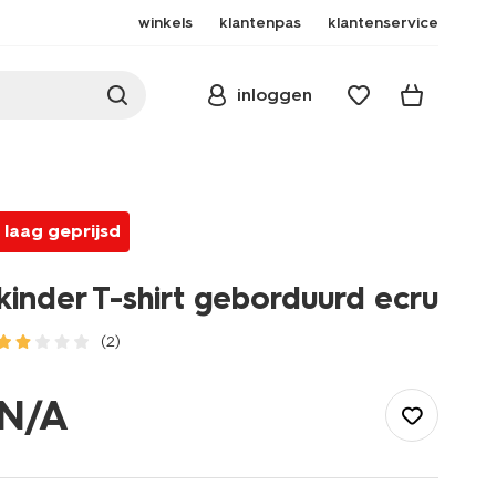
winkels
klantenpas
klantenservice
inloggen
laag geprijsd
kinder T-shirt geborduurd ecru
(2)
/kind/meisjeskleding/meisjes-
tops-
N/A
shirts-
blouses/kinder-
t-
shirt-