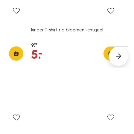
kinder T-shirt rib bloemen lichtgeel
9
.
99
–
5
.
sale