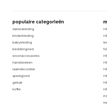
populaire categorieën
m
dameskleding
H
kinderkleding
H
babykleding
le
beddengoed
fo
woonaccessoires
HE
handdoeken
HE
raamdecoratie
HE
speelgoed
HE
gebak
HE
koffie
HE
in
ni