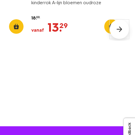
kinderrok A-lijn bloemen oudroze
18
.
99
13
.
29
vanaf
Feedback