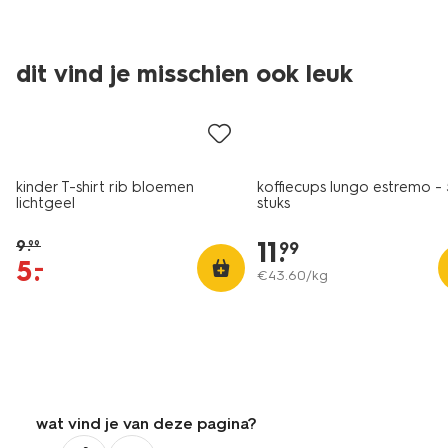
dit vind je misschien ook leuk
sale
kinder T-shirt rib bloemen
koffiecups lungo estremo -
lichtgeel
stuks
11
.
9
.
99
99
5
.
–
€
43
.
60
/kg
wat vind je van deze pagina?