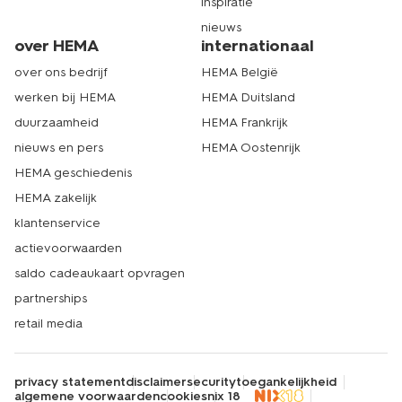
inspiratie
nieuws
over HEMA
internationaal
over ons bedrijf
HEMA België
werken bij HEMA
HEMA Duitsland
duurzaamheid
HEMA Frankrijk
nieuws en pers
HEMA Oostenrijk
HEMA geschiedenis
HEMA zakelijk
klantenservice
actievoorwaarden
saldo cadeaukaart opvragen
partnerships
retail media
privacy statement
disclaimer
security
toegankelijkheid
algemene voorwaarden
cookies
nix 18