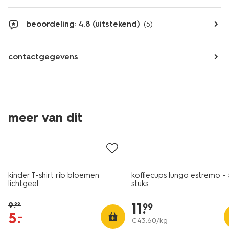
beoordeling: 4.8 (uitstekend)
(5)
contactgegevens
meer van dit
sale
kinder T-shirt rib bloemen
koffiecups lungo estremo -
lichtgeel
stuks
11
.
9
.
99
99
5
.
–
€
43
.
60
/kg