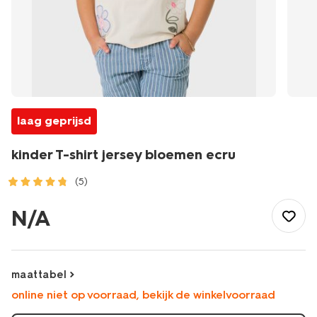
laag geprijsd
kinder T-shirt jersey bloemen ecru
(5)
/kind/meisjeskleding/meisjes-
tops-
N/A
shirts-
blouses/kinder-
t-
shirt-
maattabel
jersey-
online niet op voorraad, bekijk de winkelvoorraad
bloemen-
ecru-