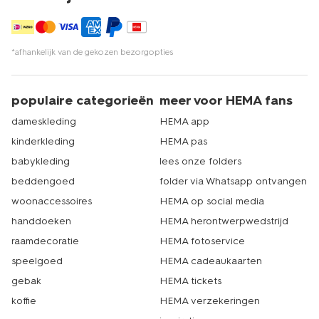
*afhankelijk van de gekozen bezorgopties
populaire categorieën
meer voor HEMA fans
dameskleding
HEMA app
kinderkleding
HEMA pas
babykleding
lees onze folders
beddengoed
folder via Whatsapp ontvangen
woonaccessoires
HEMA op social media
handdoeken
HEMA herontwerpwedstrijd
raamdecoratie
HEMA fotoservice
speelgoed
HEMA cadeaukaarten
gebak
HEMA tickets
koffie
HEMA verzekeringen