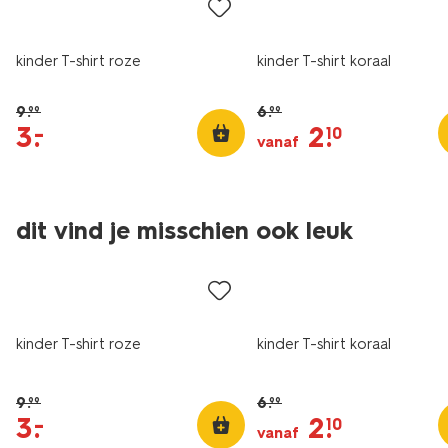
kinder T-shirt roze
kinder T-shirt koraal
9
.
6
.
99
99
3
.
2
.
–
10
vanaf
dit vind je misschien ook leuk
sale
sale
kinder T-shirt roze
kinder T-shirt koraal
9
.
6
.
99
99
3
.
2
.
–
10
vanaf