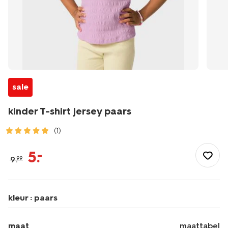
sale
kinder T-shirt jersey paars
(1)
/kind/meisjeskleding/meisjes-
tops-
5
.
–
9
.
99
shirts-
blouses/kinder-
t-
shirt-
kleur :
paars
jersey-
paars-
30846606PURPLE.html
maat
maattabel