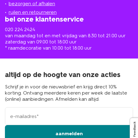
de
bezorgen of afhalen
buurt
ruilen en retourneren
bel onze klantenservice
020 224 2424
van maandag tot en met vrijdag van 8.30 tot 21.00 uur
zaterdag van 09.00 tot 18.00 uur
* raamdecoratie van 10.00 tot 18.00 uur
altijd op de hoogte van onze acties
Schrijf je in voor de nieuwsbrief en krijg direct 10%
korting. Ontvang meerdere keren per week de laatste
(online) aanbiedingen. Afmelden kan altijd.
e-
mailadres
Feedback
aanmelden