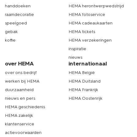
handdoeken
HEMA herontwerpwedstrijd
raamdecoratie
HEMA fotoservice
speelgoed
HEMA cadeaukaarten
gebak
HEMA tickets
koffie
HEMA verzekeringen
inspiratie
nieuws
over HEMA
internationaal
over ons bedrijf
HEMA België
werken bij HEMA
HEMA Duitsland
duurzaamheid
HEMA Frankrijk
nieuws en pers
HEMA Oostenrijk
HEMA geschiedenis
HEMA zakelijk
klantenservice
actievoorwaarden