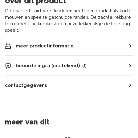
over dit product
Dit paarse T-shirt voor kinderen heeft een ronde hals, korte
mouwen en speelse geschulpte randen. De zachte, rekbare
tricot met fijne kreukelstructuur zit lekker als je de hele dag
speelt.
meer productinformatie
beoordeling: 5 (uitstekend)
(1)
contactgegevens
meer van dit
sale
sale