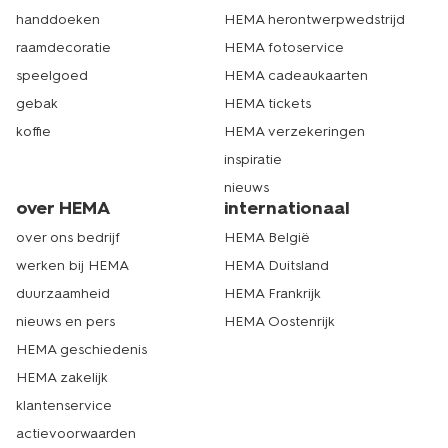
handdoeken
HEMA herontwerpwedstrijd
raamdecoratie
HEMA fotoservice
speelgoed
HEMA cadeaukaarten
gebak
HEMA tickets
koffie
HEMA verzekeringen
inspiratie
nieuws
over HEMA
internationaal
over ons bedrijf
HEMA België
werken bij HEMA
HEMA Duitsland
duurzaamheid
HEMA Frankrijk
nieuws en pers
HEMA Oostenrijk
HEMA geschiedenis
HEMA zakelijk
klantenservice
actievoorwaarden