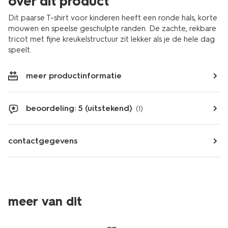
over dit product
Dit paarse T-shirt voor kinderen heeft een ronde hals, korte
mouwen en speelse geschulpte randen. De zachte, rekbare
tricot met fijne kreukelstructuur zit lekker als je de hele dag
speelt.
meer productinformatie
beoordeling: 5 (uitstekend)
(1)
contactgegevens
meer van dit
sale
sale