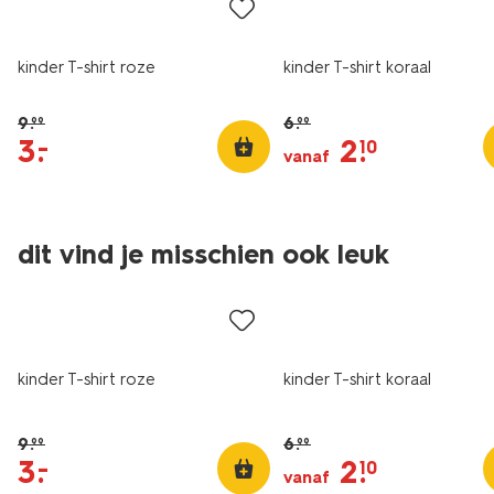
kinder T-shirt roze
kinder T-shirt koraal
9
.
6
.
99
99
3
.
2
.
–
10
vanaf
dit vind je misschien ook leuk
sale
sale
kinder T-shirt roze
kinder T-shirt koraal
9
.
6
.
99
99
3
.
2
.
–
10
vanaf