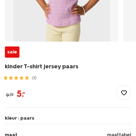
sale
kinder T-shirt jersey paars
(1)
/kind/meisjeskleding/meisjes-
tops-
5
.
–
9
.
99
shirts-
blouses/kinder-
t-
shirt-
kleur :
paars
jersey-
paars-
30846606PURPLE.html
maat
maattabel