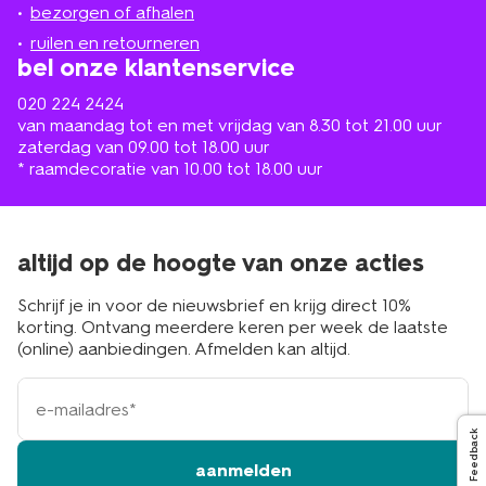
de
bezorgen of afhalen
buurt
ruilen en retourneren
bel onze klantenservice
020 224 2424
van maandag tot en met vrijdag van 8.30 tot 21.00 uur
zaterdag van 09.00 tot 18.00 uur
* raamdecoratie van 10.00 tot 18.00 uur
altijd op de hoogte van onze acties
Schrijf je in voor de nieuwsbrief en krijg direct 10%
korting. Ontvang meerdere keren per week de laatste
(online) aanbiedingen. Afmelden kan altijd.
e-
mailadres
Feedback
aanmelden