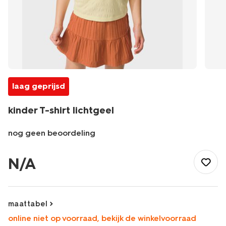
laag geprijsd
kinder T-shirt lichtgeel
nog geen beoordeling
/kind/meisjeskleding/meisjes-
tops-
N/A
shirts-
blouses/kinder-
t-
shirt-
maattabel
lichtgeel-
online niet op voorraad, bekijk de winkelvoorraad
30846604LIGHTYELLOW.html