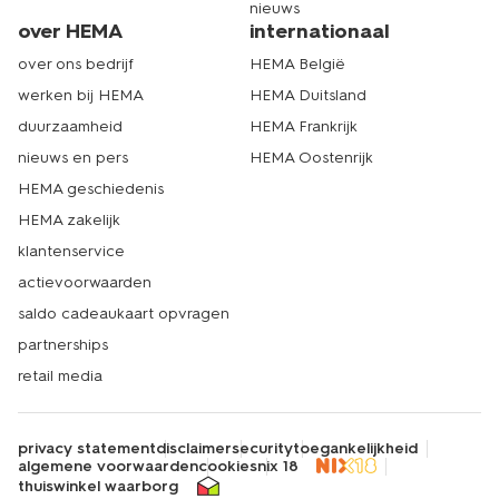
nieuws
over HEMA
internationaal
over ons bedrijf
HEMA België
werken bij HEMA
HEMA Duitsland
duurzaamheid
HEMA Frankrijk
nieuws en pers
HEMA Oostenrijk
HEMA geschiedenis
HEMA zakelijk
klantenservice
actievoorwaarden
saldo cadeaukaart opvragen
partnerships
retail media
privacy statement
disclaimer
security
toegankelijkheid
algemene voorwaarden
cookies
nix 18
thuiswinkel waarborg