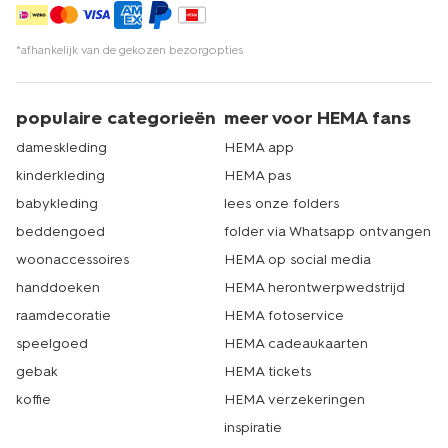
*afhankelijk van de gekozen bezorgopties
populaire categorieën
meer voor HEMA fans
dameskleding
HEMA app
kinderkleding
HEMA pas
babykleding
lees onze folders
beddengoed
folder via Whatsapp ontvangen
woonaccessoires
HEMA op social media
handdoeken
HEMA herontwerpwedstrijd
raamdecoratie
HEMA fotoservice
speelgoed
HEMA cadeaukaarten
gebak
HEMA tickets
koffie
HEMA verzekeringen
inspiratie