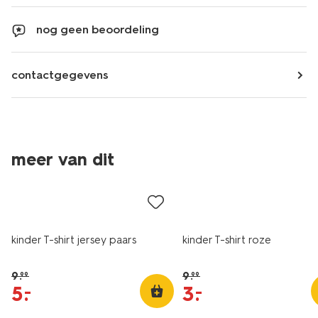
nog geen beoordeling
contactgegevens
meer van dit
sale
sale
kinder T-shirt jersey paars
kinder T-shirt roze
9
.
9
.
99
99
5
.
3
.
–
–