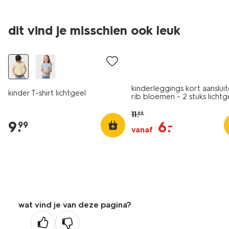
dit vind je misschien ook leuk
nieuw
sale
kinderleggings kort aanslui
kinder T-shirt lichtgeel
rib bloemen - 2 stuks lichtg
11
.
99
9
.
6
.
–
99
vanaf
wat vind je van deze pagina?