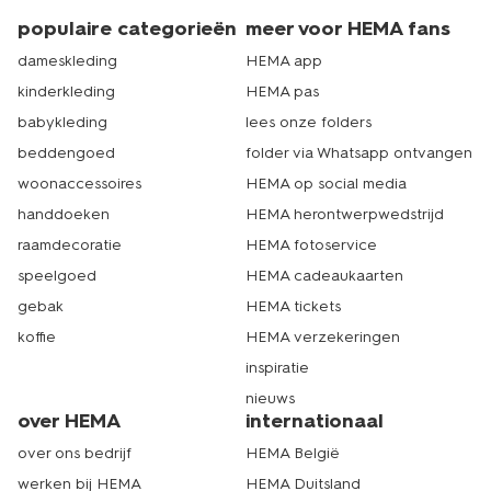
populaire categorieën
meer voor HEMA fans
dameskleding
HEMA app
kinderkleding
HEMA pas
babykleding
lees onze folders
beddengoed
folder via Whatsapp ontvangen
woonaccessoires
HEMA op social media
handdoeken
HEMA herontwerpwedstrijd
raamdecoratie
HEMA fotoservice
speelgoed
HEMA cadeaukaarten
gebak
HEMA tickets
koffie
HEMA verzekeringen
inspiratie
nieuws
over HEMA
internationaal
over ons bedrijf
HEMA België
werken bij HEMA
HEMA Duitsland