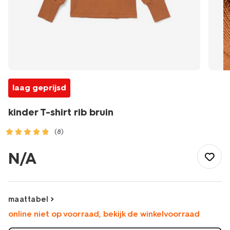
laag geprijsd
kinder T-shirt rib bruin
(8)
/kind/meisjeskleding/meisjes-
tops-
N/A
shirts-
blouses/kinder-
t-
shirt-
maattabel
rib-
online niet op voorraad, bekijk de winkelvoorraad
bruin-
30815215BROWN.html