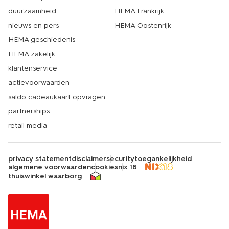
duurzaamheid
HEMA Frankrijk
nieuws en pers
HEMA Oostenrijk
HEMA geschiedenis
HEMA zakelijk
klantenservice
actievoorwaarden
saldo cadeaukaart opvragen
partnerships
retail media
privacy statement
disclaimer
security
toegankelijkheid
algemene voorwaarden
cookies
nix 18
thuiswinkel waarborg