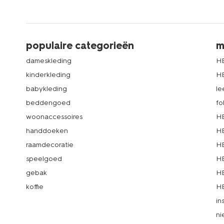
populaire categorieën
m
dameskleding
H
kinderkleding
H
babykleding
le
beddengoed
fo
woonaccessoires
HE
handdoeken
HE
raamdecoratie
HE
speelgoed
HE
gebak
HE
koffie
HE
in
ni