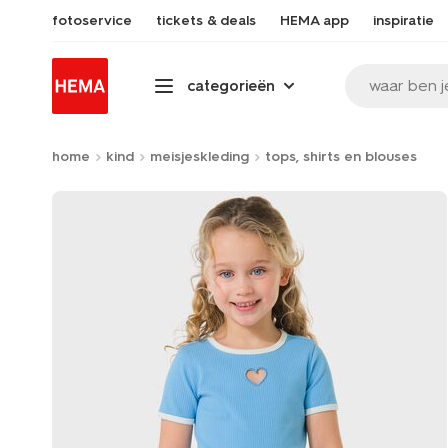
fotoservice
tickets & deals
HEMA app
inspiratie
waar ben j
categorieën
home
kind
meisjeskleding
tops, shirts en blouses