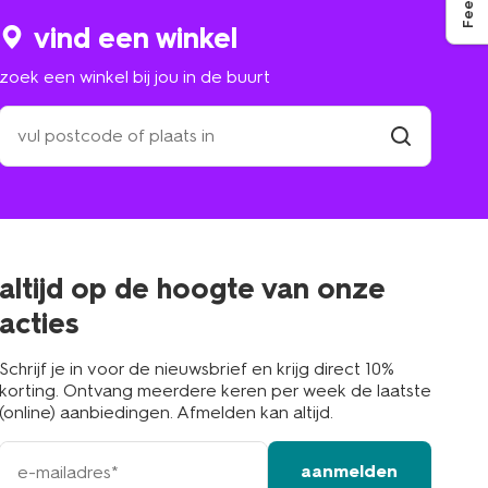
vind een winkel
zoek een winkel bij jou in de buurt
zoek
een
winkel
vind
winkel
bij
jou
in
de
buurt
altijd op de hoogte van onze
acties
Schrijf je in voor de nieuwsbrief en krijg direct 10%
korting. Ontvang meerdere keren per week de laatste
(online) aanbiedingen. Afmelden kan altijd.
e-
aanmelden
mailadres