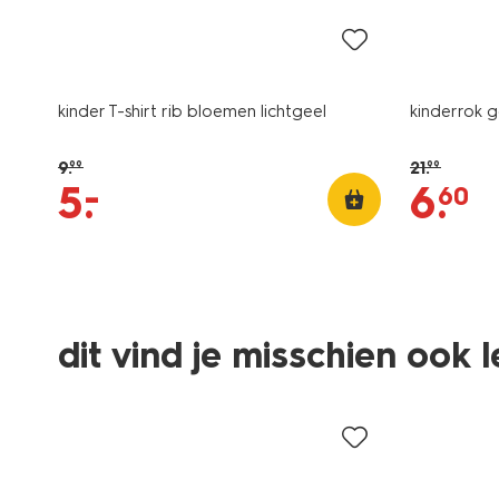
kinder T-shirt rib bloemen lichtgeel
kinderrok 
9
.
21
.
99
99
–
5
.
6
.
60
dit vind je misschien ook 
sale
sale