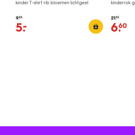
kinder T-shirt rib bloemen lichtgeel
kinderrok 
9
.
21
.
99
99
–
5
.
6
.
60