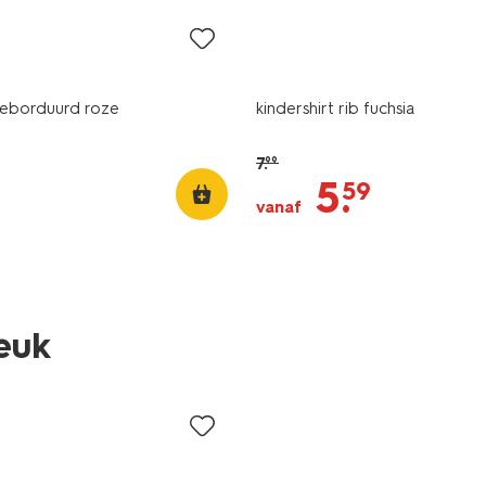
geborduurd roze
kindershirt rib fuchsia
7
.
99
5
.
59
vanaf
leuk
sale