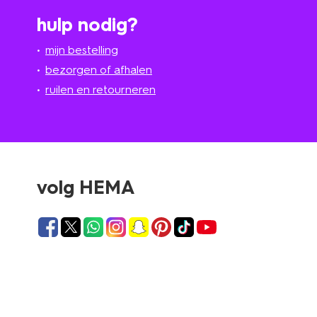
hulp nodig?
mijn bestelling
bezorgen of afhalen
ruilen en retourneren
volg HEMA