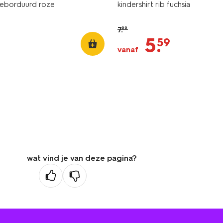
geborduurd roze
kindershirt rib fuchsia
7
.
99
5
.
59
vanaf
wat vind je van deze pagina?