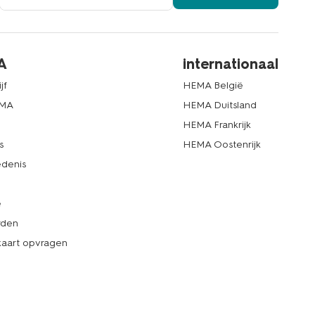
A
internationaal
jf
HEMA België
EMA
HEMA Duitsland
d
HEMA Frankrijk
s
HEMA Oostenrijk
denis
e
rden
kaart opvragen