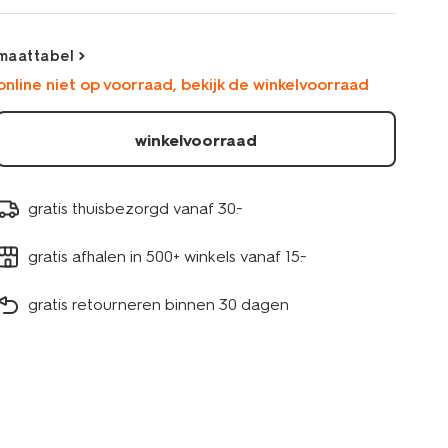
t-
shirt-
rib-
maattabel
hartjes-
online niet op voorraad, bekijk de winkelvoorraad
lichtblauw-
30827338LIGHTBLUE.html
winkelvoorraad
gratis thuisbezorgd vanaf 30.-
gratis afhalen in 500+ winkels vanaf 15.-
gratis retourneren binnen 30 dagen