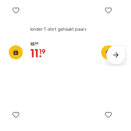
kinder T-shirt gehaakt paars
15
.
99
11
.
19
sale