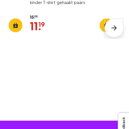
kinder T-shirt gehaakt paars
15
.
99
11
.
19
Feedback