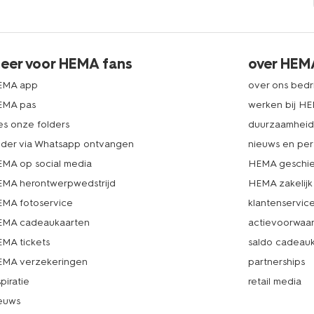
eer voor HEMA fans
over HEM
EMA app
over ons bedri
EMA pas
werken bij H
es onze folders
duurzaamhei
lder via Whatsapp ontvangen
nieuws en per
MA op social media
HEMA geschie
MA herontwerpwedstrijd
HEMA zakelijk
MA fotoservice
klantenservic
MA cadeaukaarten
actievoorwaa
MA tickets
saldo cadeau
MA verzekeringen
partnerships
spiratie
retail media
euws