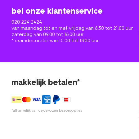
bel onze klantenservice
020 224 2424
van maandag tot en met vrijdag van 8.30 tot 21.00 uur
zaterdag van 09.00 tot 18.00 uur
* raamdecoratie van 10.00 tot 18.00 uur
makkelijk betalen*
*afhankelijk van de gekozen bezorgopties