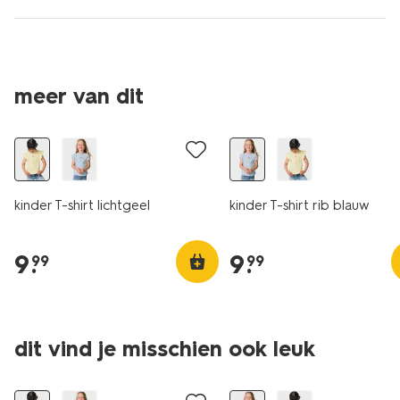
meer van dit
nieuw
nieuw
kinder T-shirt lichtgeel
kinder T-shirt rib blauw
9
.
9
.
99
99
dit vind je misschien ook leuk
nieuw
nieuw