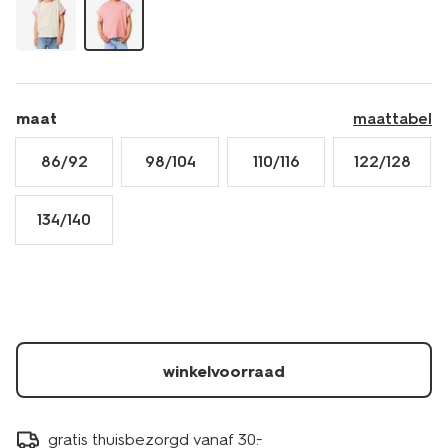
30828515PINK.html
maat
maattabel
86/92
98/104
110/116
122/128
134/140
winkelvoorraad
gratis thuisbezorgd vanaf 30.-