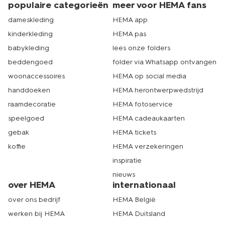
populaire categorieën
meer voor HEMA fans
dameskleding
HEMA app
kinderkleding
HEMA pas
babykleding
lees onze folders
beddengoed
folder via Whatsapp ontvangen
woonaccessoires
HEMA op social media
handdoeken
HEMA herontwerpwedstrijd
raamdecoratie
HEMA fotoservice
speelgoed
HEMA cadeaukaarten
gebak
HEMA tickets
koffie
HEMA verzekeringen
inspiratie
nieuws
over HEMA
internationaal
over ons bedrijf
HEMA België
werken bij HEMA
HEMA Duitsland