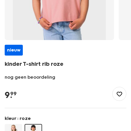
nieuw
kinder T-shirt rib roze
nog geen beoordeling
/kind/meisjeskleding/meisjes-
tops-
9
.
99
shirts-
blouses/kinder-
t-
shirt-
kleur :
roze
rib-
roze-