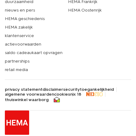
duurzaamheid
HEMA Frankrijk
nieuws en pers
HEMA Oostenrijk
HEMA geschiedenis
HEMA zakelijk
klantenservice
actievoorwaarden
saldo cadeaukaart opvragen
partnerships
retail media
privacy statement
disclaimer
security
toegankelijkheid
algemene voorwaarden
cookies
nix 18
thuiswinkel waarborg